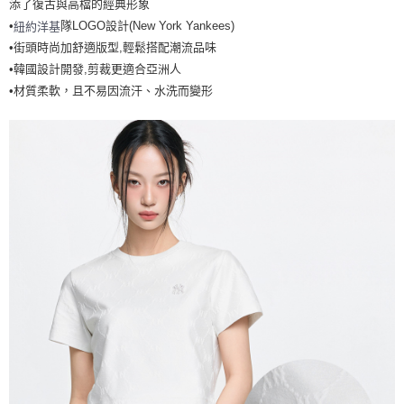
添了復古與高檔的經典形象
7-11取貨付款<未取貨列黑名單/不支援離島取退>
•
隊LOGO設計(New York Yankees)
紐約洋基
每筆NT$60，滿NT$499(含以上)免運費
•街頭時尚加舒適版型,輕鬆搭配潮流品味
•韓國設計開發,剪裁更適合亞洲人
7-11取貨<不支援離島取退>
•材質柔軟，且不易因流汗、水洗而變形
每筆NT$60，滿NT$499(含以上)免運費
宅配滿699免運
每筆NT$80，滿NT$699(含以上)免運費