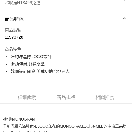
超取滿NT$499免運
付款方式
商品特色
信用卡一次付款
商品編號
超商取貨付款
11570728
LINE Pay
商品特色
Apple Pay
紐約洋基隊LOGO設計
街頭時尚,舒適版型
街口支付
韓國設計開發,剪裁更適合亞洲人
悠遊付
運送方式
詳細說明
商品規格
相關推薦
全家取貨付款<未取貨列黑名單/不支援離島取退>
每筆NT$60，滿NT$499(含以上)免運費
•
經典MONOGRAM
全家取貨<不支援離島取退>
重新詮釋佈滿迷你版LOGO印花的MONOGRAM設計,為MLB的潮流單品增
每筆NT$60，滿NT$499(含以上)免運費