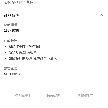
超取滿NT$499免運
付款方式
商品特色
信用卡一次付款
商品編號
超商取貨付款
11571038
LINE Pay
商品特色
Apple Pay
紐約洋基隊LOGO設計
街頭時尚,舒適版型
街口支付
韓國設計開發,剪裁更適合亞洲人
悠遊付
銷售重點
MLB KIDS
運送方式
全家取貨付款<未取貨列黑名單/不支援離島取退>
每筆NT$60，滿NT$499(含以上)免運費
詳細說明
商品規格
相關推薦
全家取貨<不支援離島取退>
每筆NT$60，滿NT$499(含以上)免運費