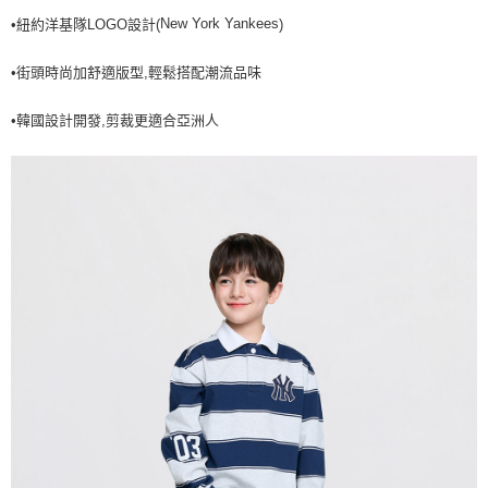
New York Yankees
•紐約洋基隊LOGO設計(
)
7-11取貨付款<未取貨列黑名單/不支援離島取退>
每筆NT$60，滿NT$499(含以上)免運費
•街頭時尚加舒適版型,輕鬆搭配潮流品味
7-11取貨<不支援離島取退>
•韓國設計開發,剪裁更適合亞洲人
每筆NT$60，滿NT$499(含以上)免運費
宅配滿699免運
每筆NT$80，滿NT$699(含以上)免運費