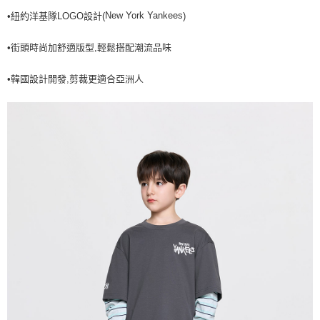
New York Yankees
•紐約洋基隊LOGO設計(
)
7-11取貨付款<未取貨列黑名單/不支援離島取退>
每筆NT$60，滿NT$499(含以上)免運費
•街頭時尚加舒適版型,輕鬆搭配潮流品味
7-11取貨<不支援離島取退>
•韓國設計開發,剪裁更適合亞洲人
每筆NT$60，滿NT$499(含以上)免運費
宅配滿699免運
每筆NT$80，滿NT$699(含以上)免運費