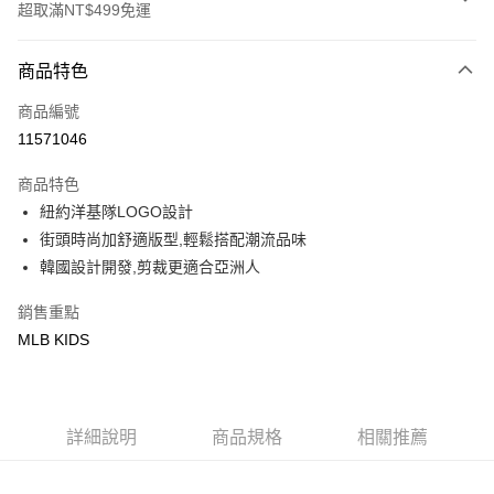
超取滿NT$499免運
付款方式
商品特色
信用卡一次付款
商品編號
超商取貨付款
11571046
LINE Pay
商品特色
Apple Pay
紐約洋基隊LOGO設計
街頭時尚加舒適版型,輕鬆搭配潮流品味
街口支付
韓國設計開發,剪裁更適合亞洲人
悠遊付
銷售重點
MLB KIDS
運送方式
全家取貨付款<未取貨列黑名單/不支援離島取退>
每筆NT$60，滿NT$499(含以上)免運費
詳細說明
商品規格
相關推薦
全家取貨<不支援離島取退>
每筆NT$60，滿NT$499(含以上)免運費