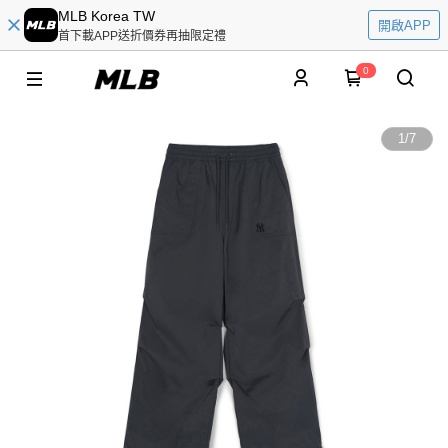
MLB Korea TW
開啟APP
首下載APP送折價券再抽限定禮
0
1
/
7