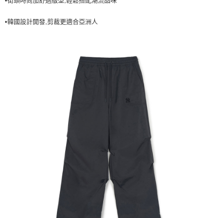
•街頭時尚加舒適版型,輕鬆搭配潮流品味
7-11取貨付款<未取貨列黑名單/不支援離島取退>
•韓國設計開發,剪裁更適合亞洲人
每筆NT$60，滿NT$499(含以上)免運費
7-11取貨<不支援離島取退>
每筆NT$60，滿NT$499(含以上)免運費
宅配滿699免運
每筆NT$80，滿NT$699(含以上)免運費