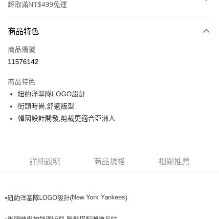
超取滿NT$499免運
付款方式
商品特色
信用卡一次付款
商品編號
超商取貨付款
11576142
LINE Pay
商品特色
Apple Pay
紐約洋基隊LOGO設計
街頭時尚,舒適版型
街口支付
韓國設計開發,剪裁更適合亞洲人
悠遊付
運送方式
詳細說明
商品規格
相關推薦
全家取貨付款<未取貨列黑名單/不支援離島取退>
每筆NT$60，滿NT$499(含以上)免運費
New York Yankees
•紐約洋基隊LOGO設計(
)
全家取貨<不支援離島取退>
每筆NT$60，滿NT$499(含以上)免運費