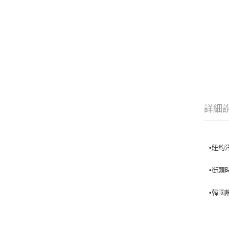
詳細
•紐約
•街頭
•韓國