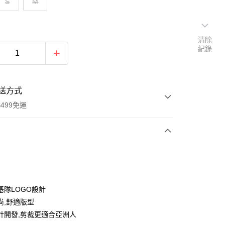
S
M
清除
紀錄
送方式
499免運
次付款
付款
基隊LOGO設計
尚,舒適版型
計開發,剪裁更適合亞洲人