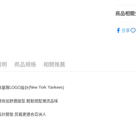
悠遊付
商品相關分
｜服飾
運送方式
分享
人氣商品
全家取貨付
全部商品
每筆NT$6
⚡最新商品
全家取貨<
說明
商品規格
相關推薦
｜BASIC
每筆NT$6
7-11取
New York Yankees
洋基隊LOGO設計(
)
每筆NT$6
7-11取
時尚加舒適版型,輕鬆搭配潮流品味
每筆NT$6
設計開發,剪裁更適合亞洲人
宅配滿69
每筆NT$8