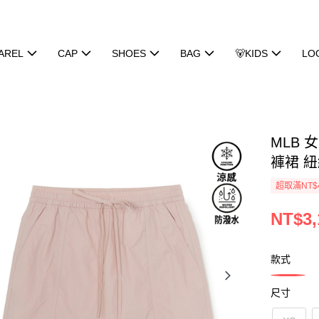
AREL
CAP
SHOES
BAG
🐻KIDS
LO
MLB 
褲裙 紐約
超取滿NT$
NT$3,
款式
尺寸