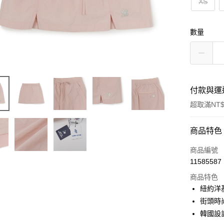
XS
數量
付款與運
超取滿NT$
付款方式
商品特色
信用卡一
商品編號
11585587
超商取貨
商品特色
LINE Pay
紐約洋
街頭時
Apple Pay
韓國設
街口支付