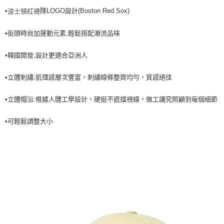
•
隊LOGO設計(Boston Red Sox)
波士頓紅襪
7-11取貨付款<未取貨列黑名單/不支援離島取退>
每筆NT$60，滿NT$499(含以上)免運費
•街頭時尚加運動元素,輕鬆搭配潮流品味
7-11取貨<不支援離島取退>
•韓國開發,設計更適合亞洲人
每筆NT$60，滿NT$499(含以上)免運費
宅配滿699免運
•立體刺繡:肌理感層次豐富，刺繡線條整齊均勻，質感絕佳
每筆NT$80，滿NT$699(含以上)免運費
•立體帽沿:根據人體工學設計，硬挺不遮擋視線，做工講究照顧到每個細節
•可輕鬆調整大小