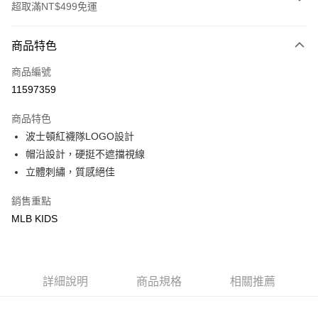
超取滿NT$499免運
付款方式
商品特色
信用卡一次付款
商品編號
超商取貨付款
11597359
LINE Pay
商品特色
Apple Pay
波士頓紅襪隊LOGO設計
帽沿設計，硬挺不遮擋視線
街口支付
立體刺繡，質感絕佳
悠遊付
銷售重點
MLB KIDS
運送方式
全家取貨付款<未取貨列黑名單/不支援離島取退>
每筆NT$60，滿NT$499(含以上)免運費
詳細說明
商品規格
相關推薦
全家取貨<不支援離島取退>
每筆NT$60，滿NT$499(含以上)免運費