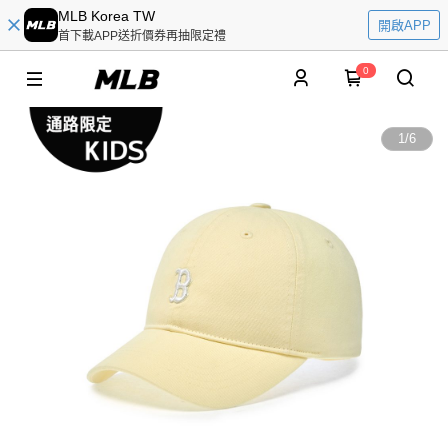
MLB Korea TW
開啟APP
首下載APP送折價券再抽限定禮
0
1
/
6