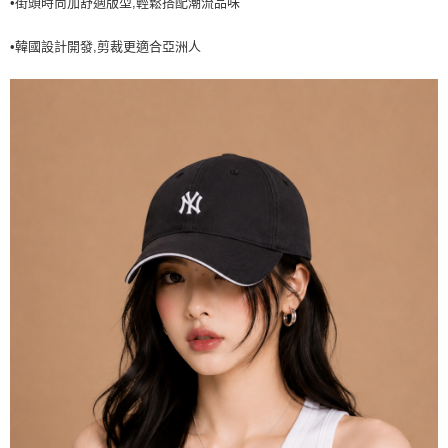
•街頭時尚加舒適版型,輕鬆搭配潮流品味
7-11取貨付款<未取貨列黑名單/不支援離島取退>
•韓國設計開發,剪裁更適合亞洲人
每筆NT$60，滿NT$499(含以上)免運費
7-11取貨<不支援離島取退>
每筆NT$60，滿NT$499(含以上)免運費
宅配滿699免運
每筆NT$80，滿NT$699(含以上)免運費