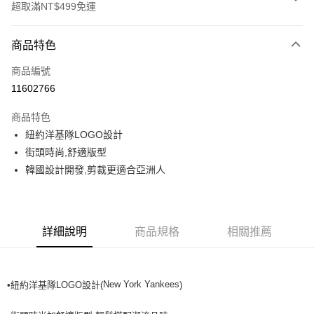
超取滿NT$499免運
付款方式
商品特色
信用卡一次付款
商品編號
超商取貨付款
11602766
LINE Pay
商品特色
Apple Pay
紐約洋基隊LOGO設計
街頭時尚,舒適版型
街口支付
韓國設計開發,剪裁更適合亞洲人
悠遊付
運送方式
詳細說明
商品規格
相關推薦
全家取貨付款<未取貨列黑名單/不支援離島取退>
每筆NT$60，滿NT$499(含以上)免運費
New York Yankees
•紐約洋基隊LOGO設計(
)
全家取貨<不支援離島取退>
每筆NT$60，滿NT$499(含以上)免運費