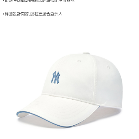
•街頭時尚加舒適版型,輕鬆搭配潮流品味
7-11取貨付款<未取貨列黑名單/不支援離島取退>
•韓國設計開發,剪裁更適合亞洲人
每筆NT$60，滿NT$499(含以上)免運費
7-11取貨<不支援離島取退>
每筆NT$60，滿NT$499(含以上)免運費
宅配滿699免運
每筆NT$80，滿NT$699(含以上)免運費