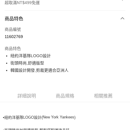
超取滿NT$499免運
付款方式
商品特色
信用卡一次付款
商品編號
超商取貨付款
11602769
LINE Pay
商品特色
Apple Pay
紐約洋基隊LOGO設計
街頭時尚,舒適版型
街口支付
韓國設計開發,剪裁更適合亞洲人
悠遊付
運送方式
詳細說明
商品規格
相關推薦
全家取貨付款<未取貨列黑名單/不支援離島取退>
每筆NT$60，滿NT$499(含以上)免運費
New York Yankees
•紐約洋基隊LOGO設計(
)
全家取貨<不支援離島取退>
每筆NT$60，滿NT$499(含以上)免運費