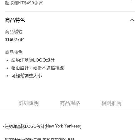
超取滿NT$499免運
付款方式
商品特色
信用卡一次付款
商品編號
超商取貨付款
11602784
LINE Pay
商品特色
Apple Pay
紐約洋基隊LOGO設計
帽沿設計，硬挺不遮擋視線
街口支付
可輕鬆調整大小
悠遊付
運送方式
詳細說明
商品規格
相關推薦
全家取貨付款<未取貨列黑名單/不支援離島取退>
每筆NT$60，滿NT$499(含以上)免運費
New York Yankees
•紐約洋基隊LOGO設計(
)
全家取貨<不支援離島取退>
每筆NT$60，滿NT$499(含以上)免運費