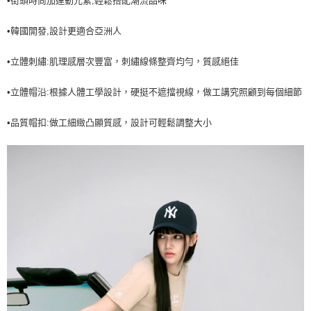
•街頭時尚加運動元素,輕鬆搭配潮流品味
7-11取貨付款<未取貨列黑名單/不支援離島取退>
•韓國開發,設計更適合亞洲人
每筆NT$60，滿NT$499(含以上)免運費
7-11取貨<不支援離島取退>
•立體刺繡:肌理感層次豐富，刺繡線條整齊均勻，質感絕佳
每筆NT$60，滿NT$499(含以上)免運費
•立體帽沿:根據人體工學設計，硬挺不遮擋視線，做工講究照顧到每個細節
宅配滿699免運
•品質帽扣:做工細緻凸顯質感，設計可輕鬆調整大小
每筆NT$80，滿NT$699(含以上)免運費