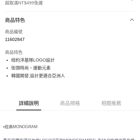
超取滿NT$499免運
付款方式
商品特色
信用卡一次付款
商品編號
超商取貨付款
11602847
LINE Pay
商品特色
Apple Pay
紐約洋基隊LOGO設計
街頭時尚，運動元素
街口支付
韓國開發,設計更適合亞洲人
悠遊付
運送方式
詳細說明
商品規格
相關推薦
全家取貨付款<未取貨列黑名單/不支援離島取退>
每筆NT$60，滿NT$499(含以上)免運費
•經典MONOGRAM
全家取貨<不支援離島取退>
每筆NT$60，滿NT$499(含以上)免運費