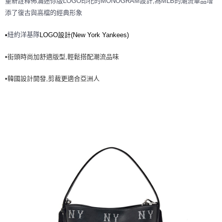
重新詮釋佈滿迷你版LOGO印花的MONOGRAM設計,為MLB的潮流單品增
7-11取貨付款<未取貨列黑名單/不支援離島取退>
添了復古與高檔的經典形象
每筆NT$60，滿NT$499(含以上)免運費
紐約洋基隊
•
LOGO設計(New York Yankees)
7-11取貨<不支援離島取退>
每筆NT$60，滿NT$499(含以上)免運費
•街頭時尚加舒適版型,輕鬆搭配潮流品味
宅配滿699免運
•韓國設計開發,剪裁更適合亞洲人
每筆NT$80，滿NT$699(含以上)免運費