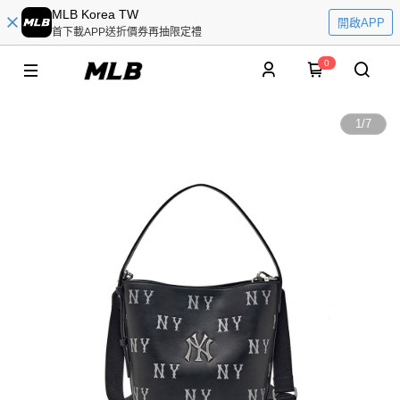
MLB Korea TW
開啟APP
首下載APP送折價券再抽限定禮
0
1
/
7