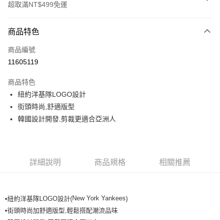
超取滿NT$499免運
付款方式
商品特色
信用卡一次付款
商品編號
超商取貨付款
11605119
LINE Pay
商品特色
Apple Pay
紐約洋基隊LOGO設計
街頭時尚,舒適版型
街口支付
韓國設計開發,剪裁更適合亞洲人
悠遊付
運送方式
詳細說明
商品規格
相關推薦
全家取貨付款<未取貨列黑名單/不支援離島取退>
每筆NT$60，滿NT$499(含以上)免運費
New York Yankees
•紐約洋基隊LOGO設計(
)
全家取貨<不支援離島取退>
•街頭時尚加舒適版型,輕鬆搭配潮流品味
每筆NT$60，滿NT$499(含以上)免運費