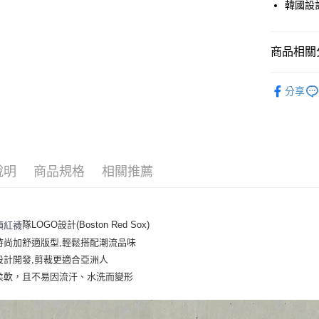
韓國設
街口支付
悠遊付
商品相關分
｜服飾
運送方式
分享
人氣商品
全家取貨付
全部商品
每筆NT$6
⚡最新商品
全家取貨<
說明
商品規格
相關推薦
｜VARSI
每筆NT$6
7-11取
隊LOGO設計(Boston Red Sox)
頓紅襪
每筆NT$6
時尚加舒適版型,輕鬆搭配潮流品味
7-11取
設計開發,剪裁更適合亞洲人
每筆NT$6
柔軟，且不易因流汗、水洗而變形
宅配滿69
每筆NT$8