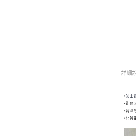
詳細
•
波士
•街頭
•韓國
•材質