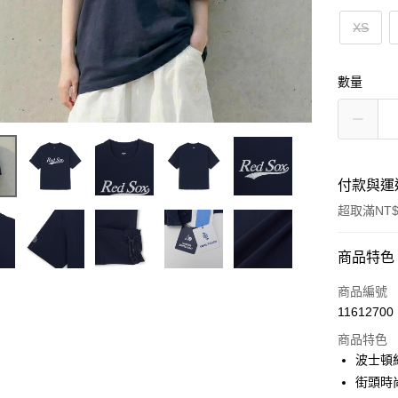
XS
數量
付款與運
超取滿NT$
付款方式
商品特色
信用卡一
商品編號
11612700
超商取貨
商品特色
LINE Pay
波士頓
街頭時
Apple Pay