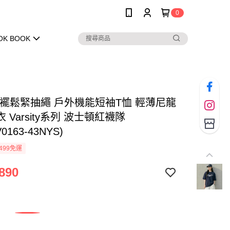
0
OK BOOK
 下襬鬆緊抽繩 戶外機能短袖T恤 輕薄尼龍
 Varsity系列 波士頓紅襪隊
0163-43NYS)
499免運
890