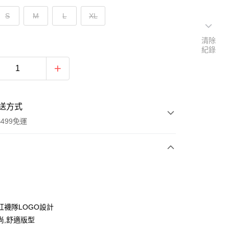
S
M
L
XL
清除
紀錄
送方式
499免運
次付款
付款
紅襪隊LOGO設計
尚,舒適版型