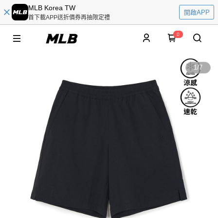
MLB Korea TW
開啟APP
首下載APP送折價券再抽限定禮
0
1
/
7