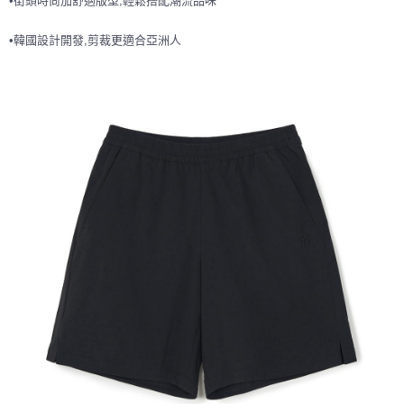
•街頭時尚加舒適版型,輕鬆搭配潮流品味
7-11取貨付款<未取貨列黑名單/不支援離島取退>
•韓國設計開發,剪裁更適合亞洲人
每筆NT$60，滿NT$499(含以上)免運費
7-11取貨<不支援離島取退>
每筆NT$60，滿NT$499(含以上)免運費
宅配滿699免運
每筆NT$80，滿NT$699(含以上)免運費