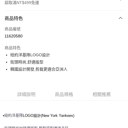
超取滿NT$499免運
付款方式
商品特色
信用卡一次付款
商品編號
超商取貨付款
11620580
LINE Pay
商品特色
Apple Pay
紐約洋基隊LOGO設計
街頭時尚,舒適版型
街口支付
韓國設計開發,剪裁更適合亞洲人
悠遊付
運送方式
詳細說明
商品規格
相關推薦
全家取貨付款<未取貨列黑名單/不支援離島取退>
每筆NT$60，滿NT$499(含以上)免運費
紐約洋基隊
•
LOGO設計(New York Yankees)
全家取貨<不支援離島取退>
每筆NT$60，滿NT$499(含以上)免運費