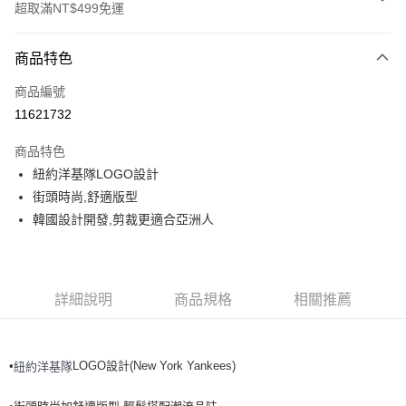
超取滿NT$499免運
付款方式
商品特色
信用卡一次付款
商品編號
超商取貨付款
11621732
LINE Pay
商品特色
Apple Pay
紐約洋基隊LOGO設計
街頭時尚,舒適版型
街口支付
韓國設計開發,剪裁更適合亞洲人
悠遊付
運送方式
詳細說明
商品規格
相關推薦
全家取貨付款<未取貨列黑名單/不支援離島取退>
每筆NT$60，滿NT$499(含以上)免運費
•
LOGO設計(New York Yankees)
紐約洋基隊
全家取貨<不支援離島取退>
每筆NT$60，滿NT$499(含以上)免運費