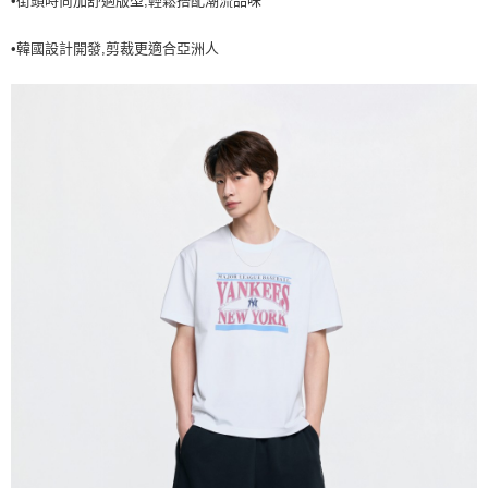
•街頭時尚加舒適版型,輕鬆搭配潮流品味
7-11取貨付款<未取貨列黑名單/不支援離島取退>
•韓國設計開發,剪裁更適合亞洲人
每筆NT$60，滿NT$499(含以上)免運費
7-11取貨<不支援離島取退>
每筆NT$60，滿NT$499(含以上)免運費
宅配滿699免運
每筆NT$80，滿NT$699(含以上)免運費