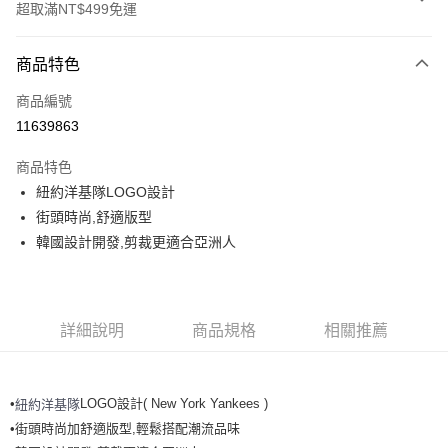
超取滿NT$499免運
付款方式
商品特色
信用卡一次付款
商品編號
超商取貨付款
11639863
LINE Pay
商品特色
Apple Pay
紐約洋基隊LOGO設計
街頭時尚,舒適版型
街口支付
韓國設計開發,剪裁更適合亞洲人
悠遊付
運送方式
詳細說明
商品規格
相關推薦
全家取貨付款<未取貨列黑名單/不支援離島取退>
每筆NT$60，滿NT$499(含以上)免運費
•
LOGO設計( New York Yankees )
紐約洋基隊
全家取貨<不支援離島取退>
•街頭時尚加舒適版型,輕鬆搭配潮流品味
每筆NT$60，滿NT$499(含以上)免運費