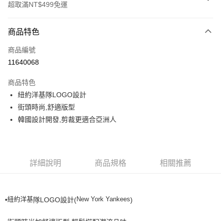
超取滿NT$499免運
付款方式
商品特色
信用卡一次付款
商品編號
超商取貨付款
11640068
LINE Pay
商品特色
Apple Pay
紐約洋基隊LOGO設計
街頭時尚,舒適版型
街口支付
韓國設計開發,剪裁更適合亞洲人
悠遊付
運送方式
詳細說明
商品規格
相關推薦
全家取貨付款<未取貨列黑名單/不支援離島取退>
每筆NT$60，滿NT$499(含以上)免運費
紐約洋基
New York Yankees
•
隊LOGO設計(
)
全家取貨<不支援離島取退>
每筆NT$60，滿NT$499(含以上)免運費