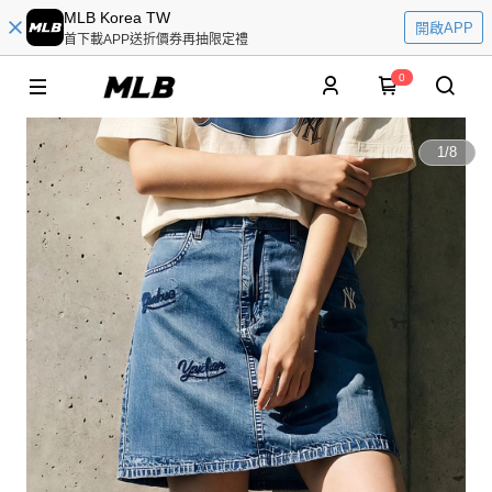
MLB Korea TW
開啟APP
首下載APP送折價券再抽限定禮
0
1
/
8