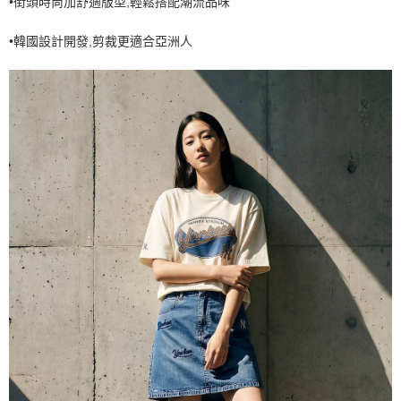
•街頭時尚加舒適版型,輕鬆搭配潮流品味
7-11取貨付款<未取貨列黑名單/不支援離島取退>
•韓國設計開發,剪裁更適合亞洲人
每筆NT$60，滿NT$499(含以上)免運費
7-11取貨<不支援離島取退>
每筆NT$60，滿NT$499(含以上)免運費
宅配滿699免運
每筆NT$80，滿NT$699(含以上)免運費