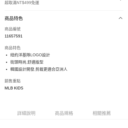
超取滿NT$499免運
付款方式
商品特色
信用卡一次付款
商品編號
超商取貨付款
11657591
LINE Pay
商品特色
Apple Pay
紐約洋基隊LOGO設計
街頭時尚,舒適版型
街口支付
韓國設計開發,剪裁更適合亞洲人
悠遊付
銷售重點
MLB KIDS
運送方式
全家取貨付款<未取貨列黑名單/不支援離島取退>
每筆NT$60，滿NT$499(含以上)免運費
詳細說明
商品規格
相關推薦
全家取貨<不支援離島取退>
每筆NT$60，滿NT$499(含以上)免運費