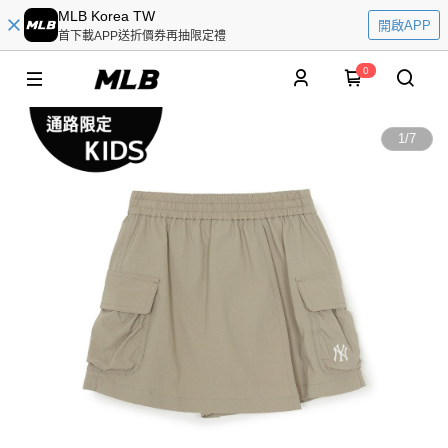
MLB Korea TW
開啟APP
首下載APP送折價券再抽限定禮
0
1
/
7