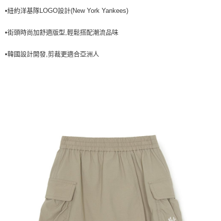
•紐約洋基隊LOGO設計(New York Yankees)
7-11取貨付款<未取貨列黑名單/不支援離島取退>
每筆NT$60，滿NT$499(含以上)免運費
•街頭時尚加舒適版型,輕鬆搭配潮流品味
7-11取貨<不支援離島取退>
•韓國設計開發,剪裁更適合亞洲人
每筆NT$60，滿NT$499(含以上)免運費
宅配滿699免運
每筆NT$80，滿NT$699(含以上)免運費