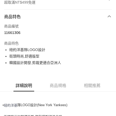
超取滿NT$499免運
付款方式
商品特色
信用卡一次付款
商品編號
超商取貨付款
11661306
LINE Pay
商品特色
Apple Pay
紐約洋基隊LOGO設計
街頭時尚,舒適版型
街口支付
韓國設計開發,剪裁更適合亞洲人
悠遊付
運送方式
詳細說明
商品規格
相關推薦
全家取貨付款<未取貨列黑名單/不支援離島取退>
每筆NT$60，滿NT$499(含以上)免運費
•
隊LOGO設計(New York Yankees)
紐約洋基
全家取貨<不支援離島取退>
每筆NT$60，滿NT$499(含以上)免運費