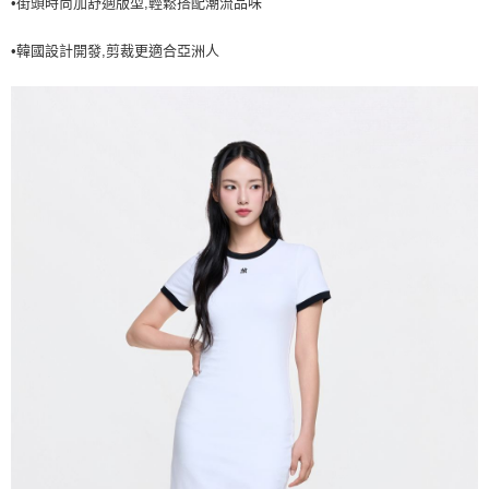
•街頭時尚加舒適版型,輕鬆搭配潮流品味
7-11取貨付款<未取貨列黑名單/不支援離島取退>
•韓國設計開發,剪裁更適合亞洲人
每筆NT$60，滿NT$499(含以上)免運費
7-11取貨<不支援離島取退>
每筆NT$60，滿NT$499(含以上)免運費
宅配滿699免運
每筆NT$80，滿NT$699(含以上)免運費