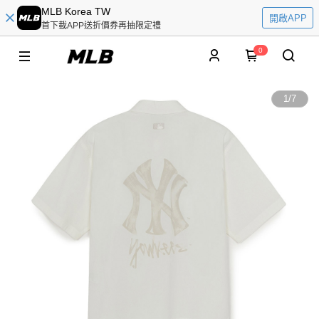
MLB Korea TW
開啟APP
首下載APP送折價券再抽限定禮
0
1
/
7