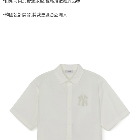
•街頭時尚加舒適版型,輕鬆搭配潮流品味
7-11取貨付款<未取貨列黑名單/不支援離島取退>
•韓國設計開發,剪裁更適合亞洲人
每筆NT$60，滿NT$499(含以上)免運費
7-11取貨<不支援離島取退>
每筆NT$60，滿NT$499(含以上)免運費
宅配滿699免運
每筆NT$80，滿NT$699(含以上)免運費