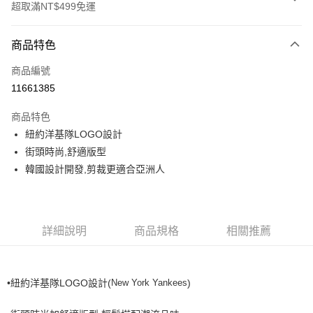
超取滿NT$499免運
付款方式
商品特色
信用卡一次付款
商品編號
超商取貨付款
11661385
LINE Pay
商品特色
Apple Pay
紐約洋基隊LOGO設計
街頭時尚,舒適版型
街口支付
韓國設計開發,剪裁更適合亞洲人
悠遊付
運送方式
詳細說明
商品規格
相關推薦
全家取貨付款<未取貨列黑名單/不支援離島取退>
每筆NT$60，滿NT$499(含以上)免運費
New York Yankees
)
•紐約洋基隊LOGO設計(
全家取貨<不支援離島取退>
每筆NT$60，滿NT$499(含以上)免運費