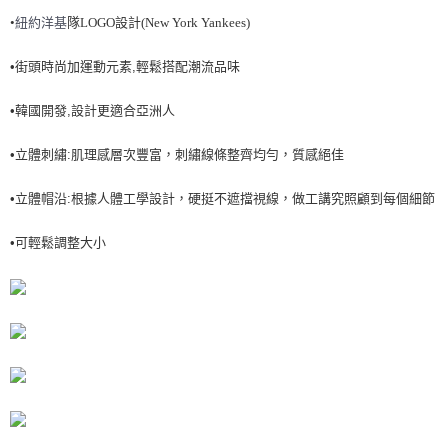
•
紐
約洋基
隊LOGO設計(New York Yankees)
7-11取貨付款<未取貨列黑名單/不支援離島取退>
每筆NT$60，滿NT$499(含以上)免運費
•街頭時尚加運動元素,輕鬆搭配潮流品味
7-11取貨<不支援離島取退>
•韓國開發,設計更適合亞洲人
每筆NT$60，滿NT$499(含以上)免運費
宅配滿699免運
•立體刺繡:肌理感層次豐富，刺繡線條整齊均勻，質感絕佳
每筆NT$80，滿NT$699(含以上)免運費
•立體帽沿:根據人體工學設計，硬挺不遮擋視線，做工講究照顧到每個細節
•可輕鬆調整大小