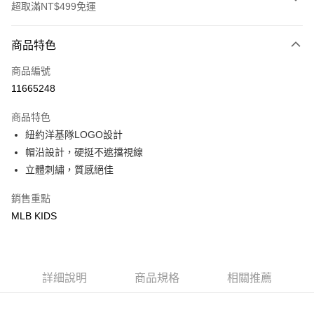
超取滿NT$499免運
付款方式
商品特色
信用卡一次付款
商品編號
超商取貨付款
11665248
LINE Pay
商品特色
Apple Pay
紐約洋基隊LOGO設計
帽沿設計，硬挺不遮擋視線
街口支付
立體刺繡，質感絕佳
悠遊付
銷售重點
MLB KIDS
運送方式
全家取貨付款<未取貨列黑名單/不支援離島取退>
每筆NT$60，滿NT$499(含以上)免運費
詳細說明
商品規格
相關推薦
全家取貨<不支援離島取退>
每筆NT$60，滿NT$499(含以上)免運費