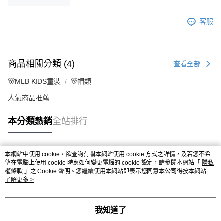
客服
商品相關分類 (4)
查看全部
🐻MLB KIDS童裝
🐻帽類
人氣商品推薦
本分類熱銷
全站排行
本網站中使用 cookie，欲查詢有關本網站使用 cookie 方式之詳情，及若您不希
熱門標籤
望在電腦上使用 cookie 時應如何變更電腦的 cookie 設定，請參閱本網站「
隱私
權條款
」之 Cookie 聲明。您繼續使用本網站即表示您同意本公司得按本網站使
用條款之 Cookie 聲明使用 cookie。
了解更多 >
我知道了