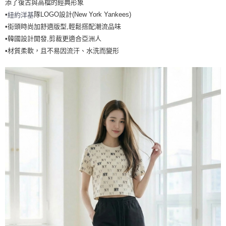
添了復古與高檔的經典形象
7-11取貨付款<未取貨列黑名單/不支援離島取退>
•
隊LOGO設計(New York Yankees)
紐約洋基
每筆NT$60，滿NT$499(含以上)免運費
•街頭時尚加舒適版型,輕鬆搭配潮流品味
•韓國設計開發,剪裁更適合亞洲人
7-11取貨<不支援離島取退>
•材質柔軟，且不易因流汗、水洗而變形
每筆NT$60，滿NT$499(含以上)免運費
宅配滿699免運
每筆NT$80，滿NT$699(含以上)免運費