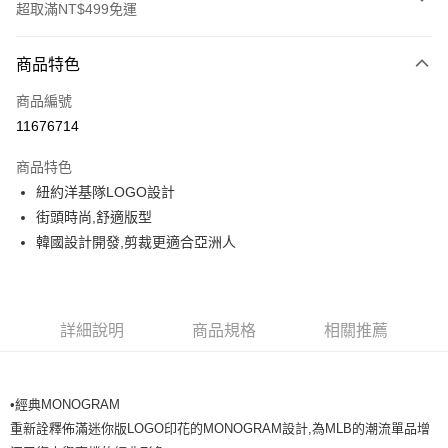
超取滿NT$499免運
付款方式
商品特色
信用卡一次付款
商品編號
超商取貨付款
11676714
LINE Pay
商品特色
Apple Pay
紐約洋基隊LOGO設計
街頭時尚,舒適版型
街口支付
韓國設計開發,剪裁更適合亞洲人
悠遊付
運送方式
詳細說明
商品規格
相關推薦
全家取貨付款<未取貨列黑名單/不支援離島取退>
每筆NT$60，滿NT$499(含以上)免運費
•
經典MONOGRAM
全家取貨<不支援離島取退>
重新詮釋佈滿迷你版LOGO印花的MONOGRAM設計,為MLB的潮流單品增
每筆NT$60，滿NT$499(含以上)免運費