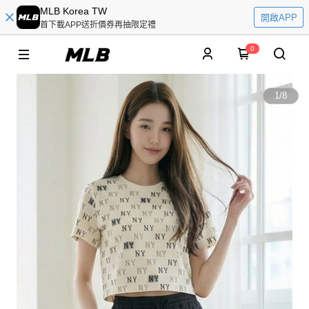
MLB Korea TW
開啟APP
首下載APP送折價券再抽限定禮
0
1
/
8