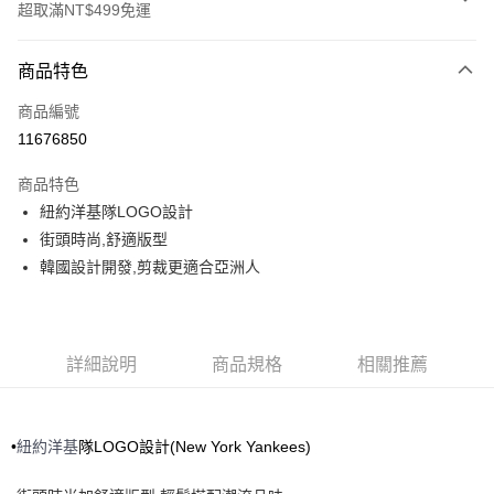
超取滿NT$499免運
付款方式
商品特色
信用卡一次付款
商品編號
超商取貨付款
11676850
LINE Pay
商品特色
Apple Pay
紐約洋基隊LOGO設計
街頭時尚,舒適版型
街口支付
韓國設計開發,剪裁更適合亞洲人
悠遊付
運送方式
詳細說明
商品規格
相關推薦
全家取貨付款<未取貨列黑名單/不支援離島取退>
每筆NT$60，滿NT$499(含以上)免運費
•
紐約洋基
隊LOGO設計(New York Yankees)
全家取貨<不支援離島取退>
每筆NT$60，滿NT$499(含以上)免運費