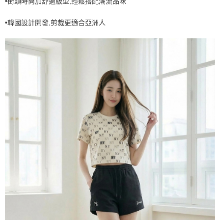
•街頭時尚加舒適版型,輕鬆搭配潮流品味
7-11取貨付款<未取貨列黑名單/不支援離島取退>
•韓國設計開發,剪裁更適合亞洲人
每筆NT$60，滿NT$499(含以上)免運費
7-11取貨<不支援離島取退>
每筆NT$60，滿NT$499(含以上)免運費
宅配滿699免運
每筆NT$80，滿NT$699(含以上)免運費