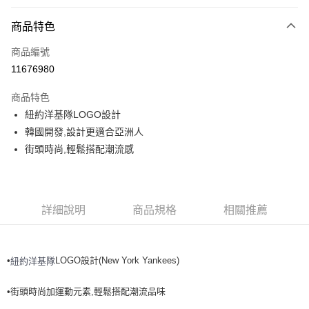
付款方式
商品特色
信用卡一次付款
商品編號
超商取貨付款
11676980
LINE Pay
商品特色
Apple Pay
紐約洋基隊LOGO設計
韓國開發,設計更適合亞洲人
街口支付
街頭時尚,輕鬆搭配潮流感
悠遊付
運送方式
詳細說明
商品規格
相關推薦
全家取貨付款<未取貨列黑名單/不支援離島取退>
每筆NT$60，滿NT$499(含以上)免運費
•
LOGO設計(New York Yankees)
紐約洋基隊
全家取貨<不支援離島取退>
每筆NT$60，滿NT$499(含以上)免運費
•街頭時尚加運動元素,輕鬆搭配潮流品味
7-11取貨付款<未取貨列黑名單/不支援離島取退>