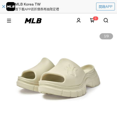
MLB Korea TW
開啟APP
首下載APP送折價券再抽限定禮
0
1
/
9