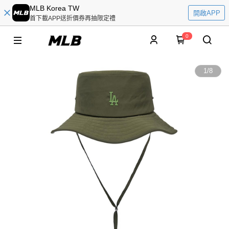
MLB Korea TW
開啟APP
首下載APP送折價券再抽限定禮
0
1
/
8