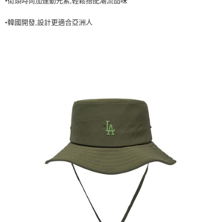
•街頭時尚加運動元素,輕鬆搭配潮流品味
7-11取貨付款<未取貨列黑名單/不支援離島取退>
•韓國開發,設計更適合亞洲人
每筆NT$60，滿NT$499(含以上)免運費
7-11取貨<不支援離島取退>
每筆NT$60，滿NT$499(含以上)免運費
宅配滿699免運
每筆NT$80，滿NT$699(含以上)免運費