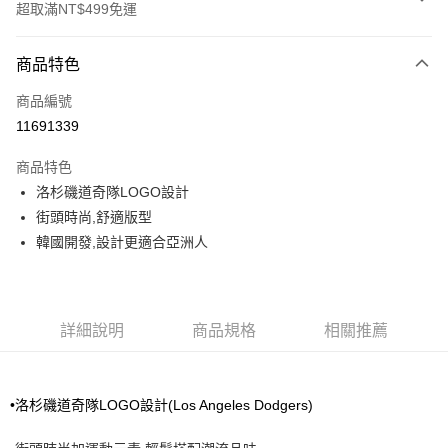
超取滿NT$499免運
付款方式
商品特色
信用卡一次付款
商品編號
超商取貨付款
11691339
LINE Pay
商品特色
Apple Pay
洛杉磯道奇隊LOGO設計
街頭時尚,舒適版型
街口支付
韓國開發,設計更適合亞洲人
悠遊付
運送方式
詳細說明
商品規格
相關推薦
全家取貨付款<未取貨列黑名單/不支援離島取退>
每筆NT$60，滿NT$499(含以上)免運費
洛杉磯道奇
Los Angeles Dodgers
•
隊LOGO設計(
)
全家取貨<不支援離島取退>
每筆NT$60，滿NT$499(含以上)免運費