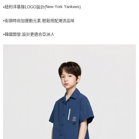
紐約洋基
New York Yankees
•
隊LOGO設計(
)
7-11取貨付款<未取貨列黑名單/不支援離島取退>
每筆NT$60，滿NT$499(含以上)免運費
•街頭時尚加運動元素,輕鬆搭配潮流品味
7-11取貨<不支援離島取退>
•韓國開發,設計更適合亞洲人
每筆NT$60，滿NT$499(含以上)免運費
宅配滿699免運
每筆NT$80，滿NT$699(含以上)免運費