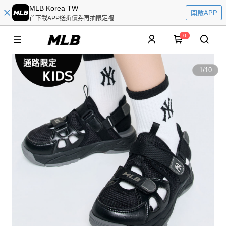
MLB Korea TW
開啟APP
首下載APP送折價券再抽限定禮
0
1
/
10