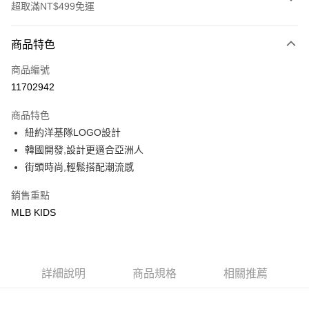
超取滿NT$499免運
付款方式
商品特色
信用卡一次付款
商品編號
超商取貨付款
11702942
LINE Pay
商品特色
Apple Pay
紐約洋基隊LOGO設計
韓國開發,設計更適合亞洲人
街口支付
街頭時尚,輕鬆搭配潮流感
悠遊付
銷售重點
MLB KIDS
運送方式
全家取貨付款<未取貨列黑名單/不支援離島取退>
每筆NT$60，滿NT$499(含以上)免運費
詳細說明
商品規格
相關推薦
全家取貨<不支援離島取退>
每筆NT$60，滿NT$499(含以上)免運費