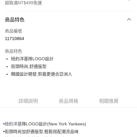
超取滿NT$499免運
付款方式
商品特色
信用卡一次付款
商品編號
超商取貨付款
11710864
LINE Pay
商品特色
Apple Pay
紐約洋基隊LOGO設計
街頭時尚,舒適版型
街口支付
韓國設計開發,剪裁更適合亞洲人
悠遊付
運送方式
詳細說明
商品規格
相關推薦
全家取貨付款<未取貨列黑名單/不支援離島取退>
每筆NT$60，滿NT$499(含以上)免運費
•
紐約洋基
隊LOGO設計(New York Yankees)
全家取貨<不支援離島取退>
•街頭時尚加舒適版型,輕鬆搭配潮流品味
每筆NT$60，滿NT$499(含以上)免運費