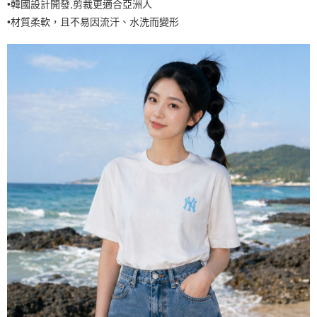
•韓國設計開發,剪裁更適合亞洲人
7-11取貨付款<未取貨列黑名單/不支援離島取退>
•材質柔軟，且不易因流汗、水洗而變形
每筆NT$60，滿NT$499(含以上)免運費
7-11取貨<不支援離島取退>
每筆NT$60，滿NT$499(含以上)免運費
宅配滿699免運
每筆NT$80，滿NT$699(含以上)免運費