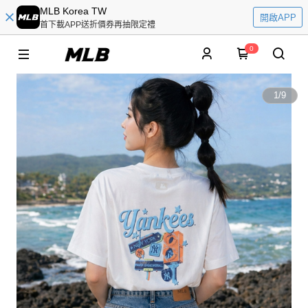
MLB Korea TW
開啟APP
首下載APP送折價券再抽限定禮
0
1
/
9