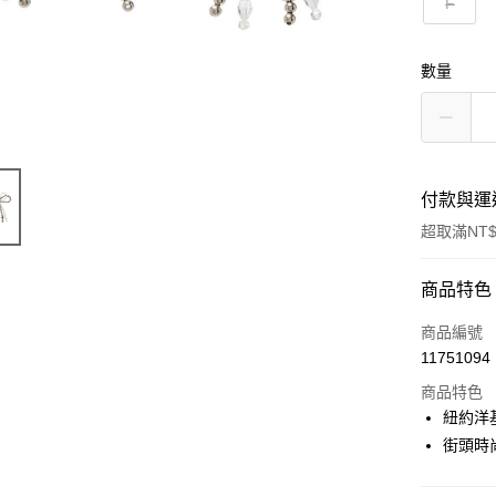
F
數量
付款與運
超取滿NT$
付款方式
商品特色
信用卡一
商品編號
11751094
超商取貨
商品特色
LINE Pay
紐約洋
街頭時
Apple Pay
街口支付