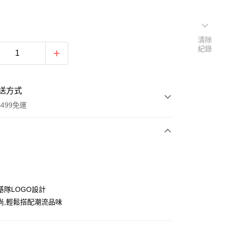
清除
紀錄
送方式
499免運
次付款
付款
基隊LOGO設計
尚,輕鬆搭配潮流品味