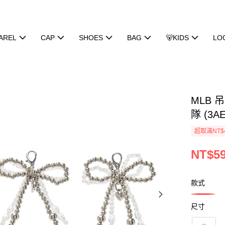
AREL
CAP
SHOES
BAG
🐻KIDS
LO
MLB
隊 (3AE
超取滿NT$
NT$5
款式
尺寸