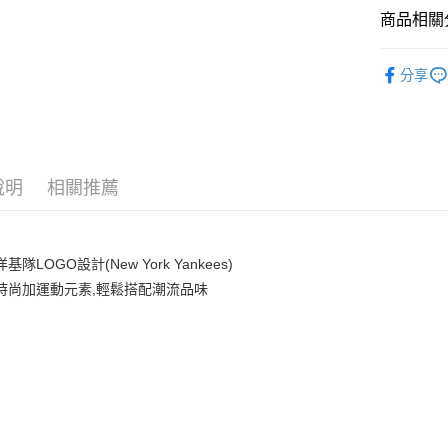
商品相關分
悠遊付
｜配件
分享
人氣商品
運送方式
全部商品
全家取貨付
⚡最新商品
每筆NT$6
說明
相關推薦
｜BASIC
全家取貨<
每筆NT$6
基隊LOGO設計(New York Yankees)
7-11取
頭時尚加運動元素,輕鬆搭配潮流品味
每筆NT$6
7-11取
每筆NT$6
宅配滿69
每筆NT$8