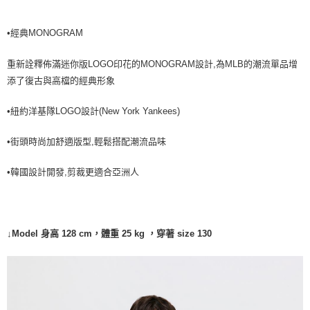
每筆NT$60，滿NT$499(含以上)免運費
•經典MONOGRAM
7-11取貨付款<未取貨列黑名單/不支援離島取退>
每筆NT$60，滿NT$499(含以上)免運費
重新詮釋佈滿迷你版LOGO印花的MONOGRAM設計,為MLB的潮流單品增
7-11取貨<不支援離島取退>
添了復古與高檔的經典形象
每筆NT$60，滿NT$499(含以上)免運費
•紐約洋基隊LOGO設計(New York Yankees)
宅配滿699免運
每筆NT$80，滿NT$699(含以上)免運費
•街頭時尚加舒適版型,輕鬆搭配潮流品味
•韓國設計開發,剪裁更適合亞洲人
↓Model 身高 128 cm，體重 25 kg ，穿著 size 130