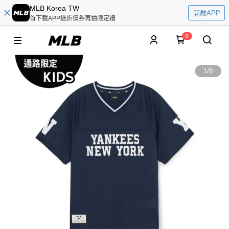
MLB Korea TW
開啟APP
首下載APP送折價券再抽限定禮
0
1
/
8