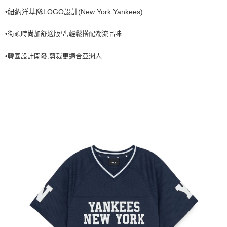
•紐約洋基隊LOGO設計(New York Yankees)
7-11取貨付款<未取貨列黑名單/不支援離島取退>
每筆NT$60，滿NT$499(含以上)免運費
•街頭時尚加舒適版型,輕鬆搭配潮流品味
7-11取貨<不支援離島取退>
•韓國設計開發,剪裁更適合亞洲人
每筆NT$60，滿NT$499(含以上)免運費
宅配滿699免運
每筆NT$80，滿NT$699(含以上)免運費