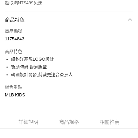
超取滿NT$499免運
付款方式
商品特色
信用卡一次付款
商品編號
超商取貨付款
11754843
LINE Pay
商品特色
Apple Pay
紐約洋基隊LOGO設計
街頭時尚,舒適版型
街口支付
韓國設計開發,剪裁更適合亞洲人
悠遊付
銷售重點
MLB KIDS
運送方式
全家取貨付款<未取貨列黑名單/不支援離島取退>
每筆NT$60，滿NT$499(含以上)免運費
詳細說明
商品規格
相關推薦
全家取貨<不支援離島取退>
每筆NT$60，滿NT$499(含以上)免運費