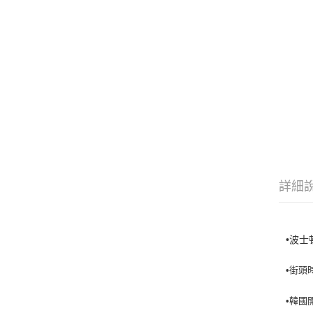
詳細
•波士頓
•街頭
•韓國