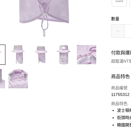
54H
數量
付款與運
超取滿NT$
付款方式
商品特色
信用卡一
商品編號
11755312
超商取貨
商品特色
LINE Pay
波士頓
街頭時
Apple Pay
韓國開
街口支付