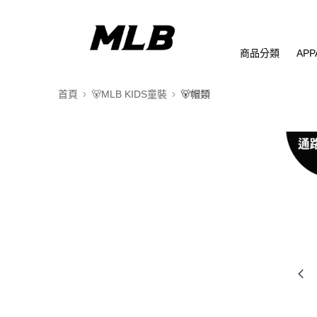
商品分類
APP
首頁
🐻MLB KIDS童裝
🐻帽類