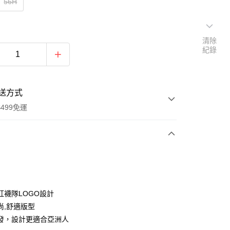
56H
清除
紀錄
送方式
499免運
次付款
付款
紅襪隊LOGO設計
尚,舒適版型
發，設計更適合亞洲人