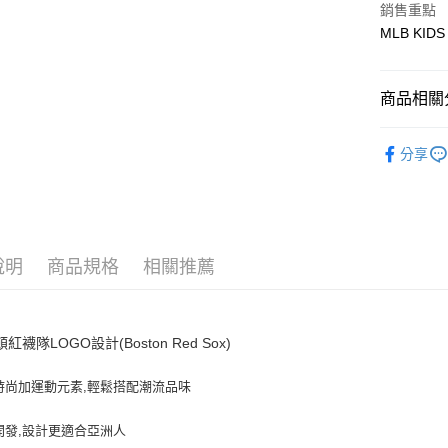
銷售重點
MLB KIDS
悠遊付
商品相關分
運送方式
全家取貨付
🐻MLB K
分享
每筆NT$6
人氣商品
全家取貨<
全部商品
每筆NT$6
｜BASIC
7-11取
說明
商品規格
相關推薦
每筆NT$6
7-11取
紅襪隊LOGO設計(Boston Red Sox)
每筆NT$6
時尚加運動元素,輕鬆搭配潮流品味
宅配滿69
每筆NT$8
開發,設計更適合亞洲人