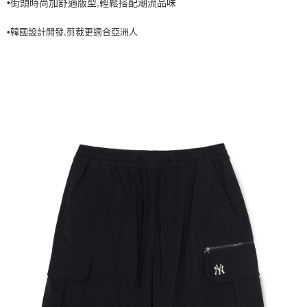
•街頭時尚加舒適版型,輕鬆搭配潮流品味
7-11取貨付款<未取貨列黑名單/不支援離島取退>
•韓國設計開發,剪裁更適合亞洲人
每筆NT$60，滿NT$499(含以上)免運費
7-11取貨<不支援離島取退>
每筆NT$60，滿NT$499(含以上)免運費
宅配滿699免運
每筆NT$80，滿NT$699(含以上)免運費