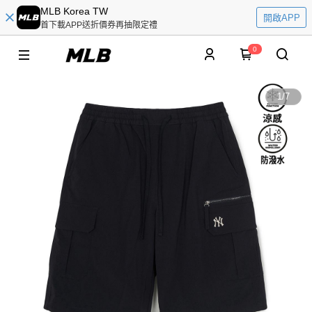
MLB Korea TW
開啟APP
首下載APP送折價券再抽限定禮
0
1
/
7