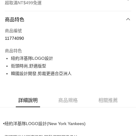
超取滿NT$499免運
付款方式
商品特色
信用卡一次付款
商品編號
超商取貨付款
11774090
LINE Pay
商品特色
Apple Pay
紐約洋基隊LOGO設計
街頭時尚,舒適版型
街口支付
韓國設計開發,剪裁更適合亞洲人
悠遊付
運送方式
詳細說明
商品規格
相關推薦
全家取貨付款<未取貨列黑名單/不支援離島取退>
每筆NT$60，滿NT$499(含以上)免運費
•紐約洋基隊LOGO設計(New York Yankees)
全家取貨<不支援離島取退>
每筆NT$60，滿NT$499(含以上)免運費