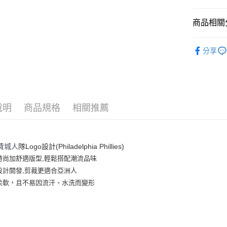
悠遊付
商品相關分
｜服飾
運送方式
分享
人氣商品
全家取貨付
全部商品
每筆NT$6
⚡最新商品
全家取貨<
說明
商品規格
相關推薦
每筆NT$6
7-11取
費城人
隊Logo設計(Philadelphia Phillies)
每筆NT$6
時尚加舒適版型,輕鬆搭配潮流品味
7-11取
設計開發,剪裁更適合亞洲人
每筆NT$6
柔軟，且不易因流汗、水洗而變形
宅配滿69
每筆NT$8