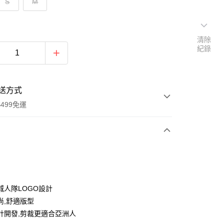
S
M
清除
紀錄
送方式
499免運
次付款
付款
城人隊LOGO設計
尚,舒適版型
計開發,剪裁更適合亞洲人