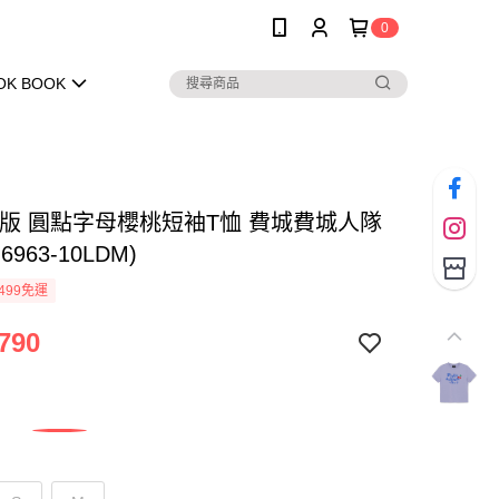
0
OK BOOK
 女版 圓點字母櫻桃短袖T恤 費城費城人隊
6963-10LDM)
499免運
790