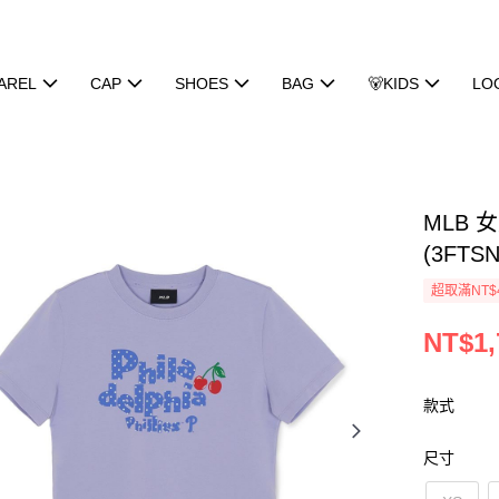
AREL
CAP
SHOES
BAG
🐻KIDS
LO
MLB
(3FTSN
超取滿NT$
NT$1,
款式
尺寸