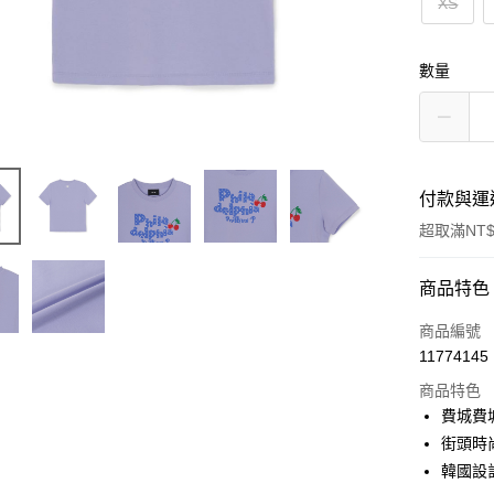
XS
數量
付款與運
超取滿NT$
付款方式
商品特色
信用卡一
商品編號
11774145
超商取貨
商品特色
LINE Pay
費城費
街頭時
Apple Pay
韓國設
街口支付