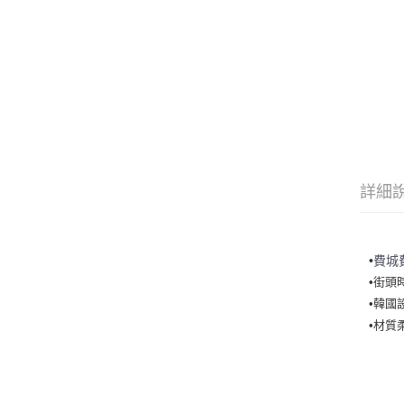
詳細
•
費城
•街頭
•韓國
•材質