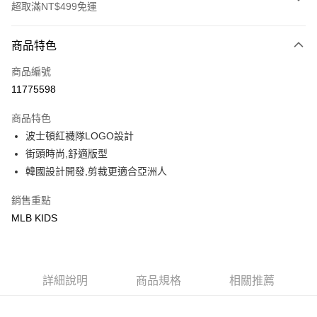
超取滿NT$499免運
付款方式
商品特色
信用卡一次付款
商品編號
超商取貨付款
11775598
LINE Pay
商品特色
Apple Pay
波士頓紅襪隊LOGO設計
街頭時尚,舒適版型
街口支付
韓國設計開發,剪裁更適合亞洲人
悠遊付
銷售重點
MLB KIDS
運送方式
全家取貨付款<未取貨列黑名單/不支援離島取退>
每筆NT$60，滿NT$499(含以上)免運費
詳細說明
商品規格
相關推薦
全家取貨<不支援離島取退>
每筆NT$60，滿NT$499(含以上)免運費