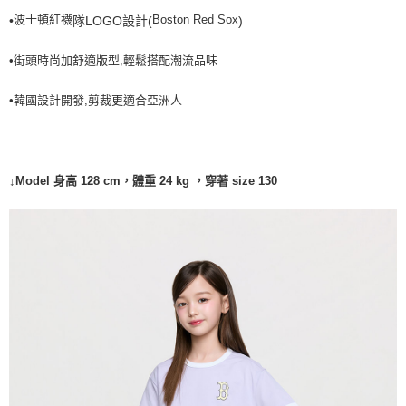
波士頓紅襪
Boston Red Sox
•
隊LOGO設計(
)
7-11取貨付款<未取貨列黑名單/不支援離島取退>
每筆NT$60，滿NT$499(含以上)免運費
•街頭時尚加舒適版型,輕鬆搭配潮流品味
7-11取貨<不支援離島取退>
•韓國設計開發,剪裁更適合亞洲人
每筆NT$60，滿NT$499(含以上)免運費
宅配滿699免運
每筆NT$80，滿NT$699(含以上)免運費
↓Model 身高 128 cm，體重 24 kg ，穿著 size 130