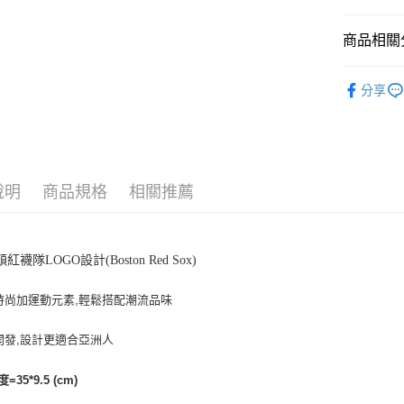
悠遊付
商品相關分
｜包/袋
運送方式
分享
人氣商品
全家取貨付
全部商品
每筆NT$6
⚡最新商品
全家取貨<
說明
商品規格
相關推薦
｜包/袋
每筆NT$6
｜包/袋
7-11取
💙MLB WI
紅襪隊LOGO設計(Boston Red Sox)
每筆NT$6
7-11取
時尚加運動元素,輕鬆搭配潮流品味
每筆NT$6
開發,設計更適合亞洲人
宅配滿69
每筆NT$8
=35*9.5 (cm)