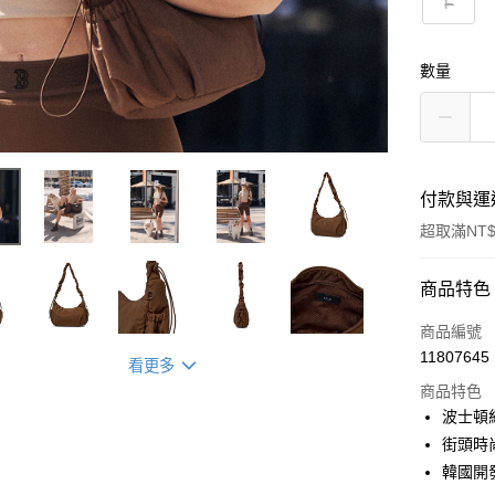
F
數量
付款與運
超取滿NT$
付款方式
商品特色
信用卡一
商品編號
11807645
看更多
超商取貨
商品特色
LINE Pay
波士頓
街頭時
Apple Pay
韓國開
街口支付