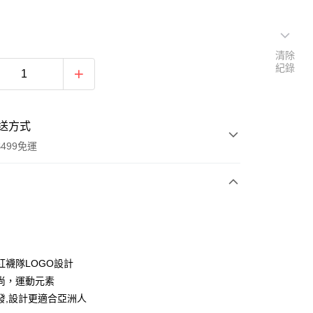
清除
紀錄
送方式
499免運
次付款
付款
紅襪隊LOGO設計
尚，運動元素
發,設計更適合亞洲人