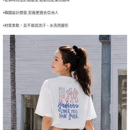
7-11取貨付款<未取貨列黑名單/不支援離島取退>
•韓國設計開發,剪裁更適合亞洲人
每筆NT$60，滿NT$499(含以上)免運費
7-11取貨<不支援離島取退>
•材質柔軟，且不易因流汗、水洗而變形
每筆NT$60，滿NT$499(含以上)免運費
宅配滿699免運
每筆NT$80，滿NT$699(含以上)免運費