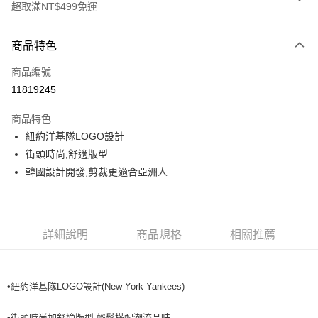
超取滿NT$499免運
付款方式
商品特色
信用卡一次付款
商品編號
超商取貨付款
11819245
LINE Pay
商品特色
Apple Pay
紐約洋基隊LOGO設計
街頭時尚,舒適版型
街口支付
韓國設計開發,剪裁更適合亞洲人
悠遊付
運送方式
詳細說明
商品規格
相關推薦
全家取貨付款<未取貨列黑名單/不支援離島取退>
每筆NT$60，滿NT$499(含以上)免運費
•紐約洋基隊LOGO設計(New York Yankees)
全家取貨<不支援離島取退>
每筆NT$60，滿NT$499(含以上)免運費
•街頭時尚加舒適版型,輕鬆搭配潮流品味