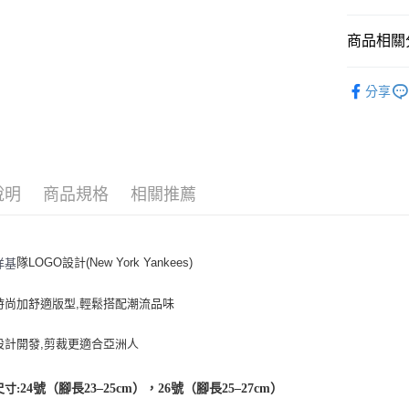
悠遊付
商品相關分
｜配件
運送方式
分享
人氣商品
全家取貨付
全部商品
每筆NT$6
⚡最新商品
全家取貨<
說明
商品規格
相關推薦
每筆NT$6
7-11取
隊LOGO設計(New York Yankees)
洋基
每筆NT$6
7-11取
時尚加舒適版型,輕鬆搭配潮流品味
每筆NT$6
設計開發,剪裁更適合亞洲人
宅配滿69
每筆NT$8
尺寸:
24號（腳長23–25cm），26號（腳長25–27cm）