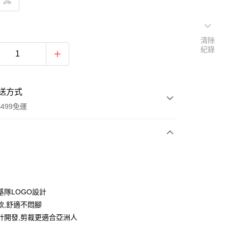
26
清除
紀錄
送方式
499免運
次付款
付款
基隊LOGO設計
軟,舒適不悶腳
計開發,剪裁更適合亞洲人