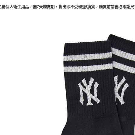
品屬個人衛生用品，無7天鑑賞期，售出即不受理退/換貨，購買前請務必確認尺