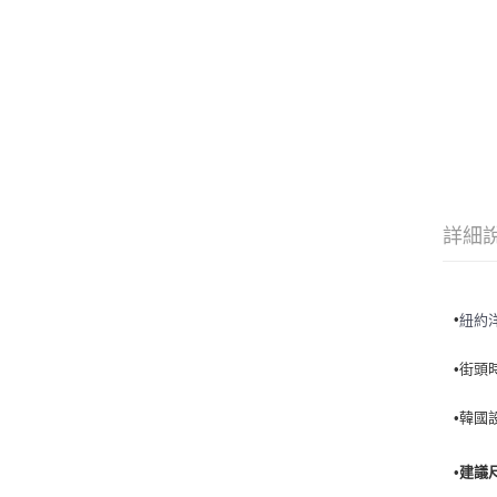
詳細
•
紐約
•街頭
•韓國
•建議