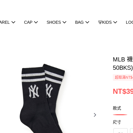
AREL
CAP
SHOES
BAG
🐻KIDS
LO
MLB 
50BKS
超取滿NT$
NT$3
款式
尺寸