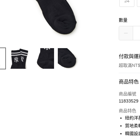
24
數量
付款與運
超取滿NT$
付款方式
商品特色
信用卡一
商品編號
11833529
超商取貨
商品特色
LINE Pay
紐約洋
質地柔
Apple Pay
韓國設
街口支付