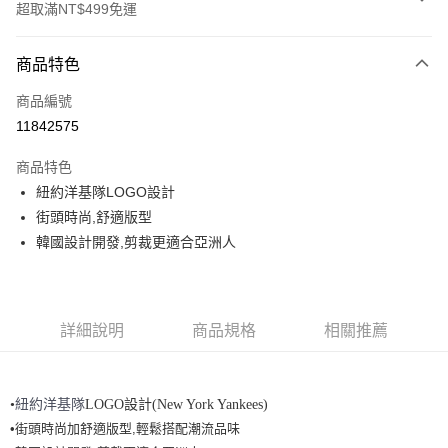
超取滿NT$499免運
付款方式
商品特色
信用卡一次付款
商品編號
超商取貨付款
11842575
LINE Pay
商品特色
Apple Pay
紐約洋基隊LOGO設計
街頭時尚,舒適版型
街口支付
韓國設計開發,剪裁更適合亞洲人
悠遊付
運送方式
詳細說明
商品規格
相關推薦
全家取貨付款<未取貨列黑名單/不支援離島取退>
每筆NT$60，滿NT$499(含以上)免運費
紐約洋基隊
LOGO設計(New York Yankees
•
)
全家取貨<不支援離島取退>
•街頭時尚加舒適版型,輕鬆搭配潮流品味
每筆NT$60，滿NT$499(含以上)免運費