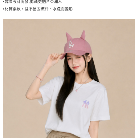
•韓國設計開發,剪裁更適合亞洲人
7-11取貨付款<未取貨列黑名單/不支援離島取退>
•材質柔軟，且不易因流汗、水洗而變形
每筆NT$60，滿NT$499(含以上)免運費
7-11取貨<不支援離島取退>
每筆NT$60，滿NT$499(含以上)免運費
宅配滿699免運
每筆NT$80，滿NT$699(含以上)免運費