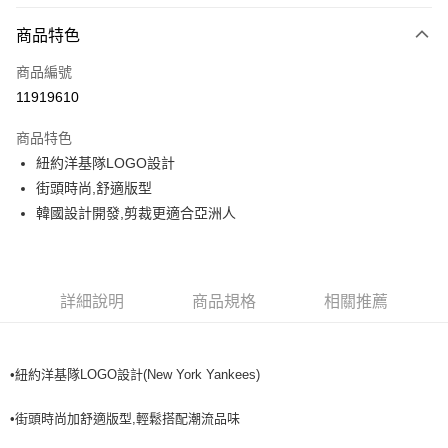
付款方式
商品特色
信用卡一次付款
商品編號
超商取貨付款
11919610
LINE Pay
商品特色
Apple Pay
紐約洋基隊LOGO設計
街頭時尚,舒適版型
街口支付
韓國設計開發,剪裁更適合亞洲人
悠遊付
運送方式
詳細說明
商品規格
相關推薦
全家取貨付款<未取貨列黑名單/不支援離島取退>
每筆NT$60，滿NT$499(含以上)免運費
•紐約洋基隊LOGO設計(New York Yankees)
全家取貨<不支援離島取退>
每筆NT$60，滿NT$499(含以上)免運費
•街頭時尚加舒適版型,輕鬆搭配潮流品味
7-11取貨付款<未取貨列黑名單/不支援離島取退>