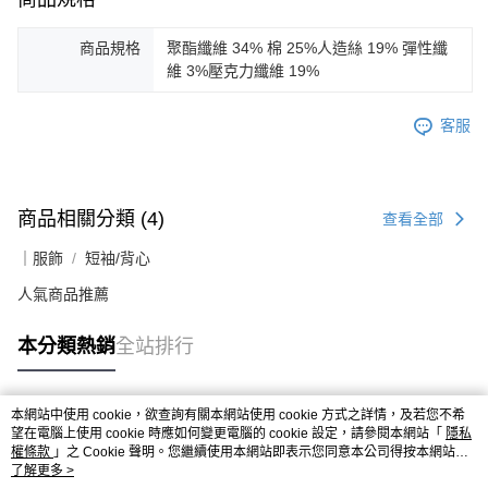
商品規格
聚酯纖維 34% 棉 25%人造絲 19% 彈性纖
維 3%壓克力纖維 19%
客服
商品相關分類 (4)
查看全部
｜服飾
短袖/背心
人氣商品推薦
本分類熱銷
全站排行
本網站中使用 cookie，欲查詢有關本網站使用 cookie 方式之詳情，及若您不希
熱門標籤
望在電腦上使用 cookie 時應如何變更電腦的 cookie 設定，請參閱本網站「
隱私
權條款
」之 Cookie 聲明。您繼續使用本網站即表示您同意本公司得按本網站使
用條款之 Cookie 聲明使用 cookie。
了解更多 >