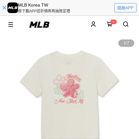
MLB Korea TW
開啟APP
首下載APP送折價券再抽限定禮
0
1
/
7