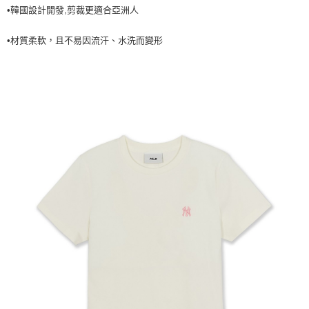
•韓國設計開發,剪裁更適合亞洲人
每筆NT$60，滿NT$499(含以上)免運費
7-11取貨<不支援離島取退>
•材質柔軟，且不易因流汗、水洗而變形
每筆NT$60，滿NT$499(含以上)免運費
宅配滿699免運
每筆NT$80，滿NT$699(含以上)免運費