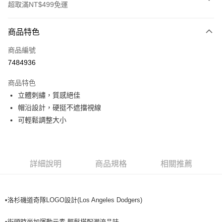
超取滿NT$499免運
付款方式
商品特色
信用卡一次付款
商品編號
超商取貨付款
7484936
LINE Pay
商品特色
Apple Pay
立體刺繡，質感絕佳
帽沿設計，硬挺不遮擋視線
街口支付
可輕鬆調整大小
悠遊付
運送方式
詳細說明
商品規格
相關推薦
全家取貨付款<未取貨列黑名單/不支援離島取退>
每筆NT$60，滿NT$499(含以上)免運費
•洛杉磯道奇隊LOGO設計(Los Angeles Dodgers)
全家取貨<不支援離島取退>
每筆NT$60，滿NT$499(含以上)免運費
•街頭時尚加運動元素,輕鬆搭配潮流品味