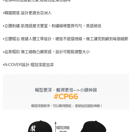
7-11取貨付款<未取貨列黑名單/不支援離島取退>
•韓國開發,設計更適合亞洲人
每筆NT$60，滿NT$499(含以上)免運費
7-11取貨<不支援離島取退>
•立體刺繡:肌理感層次豐富，刺繡線條整齊均勻，質感絕佳
每筆NT$60，滿NT$499(含以上)免運費
•立體帽沿:根據人體工學設計，硬挺不遮擋視線，做工講究照顧到每個細節
宅配滿699免運
•品質帽扣:做工細緻凸顯質感，設計可輕鬆調整大小
每筆NT$80，滿NT$699(含以上)免運費
•N-COVER設計:帽冠深度加深