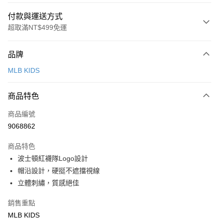
付款與運送方式
超取滿NT$499免運
付款方式
品牌
信用卡一次付款
MLB KIDS
超商取貨付款
商品特色
LINE Pay
商品編號
Apple Pay
9068862
街口支付
商品特色
悠遊付
波士頓紅襪隊Logo設計
帽沿設計，硬挺不遮擋視線
運送方式
立體刺繡，質感絕佳
全家取貨付款<未取貨列黑名單/不支援離島取退>
銷售重點
每筆NT$60，滿NT$499(含以上)免運費
MLB KIDS