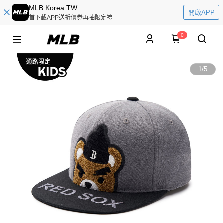
MLB Korea TW
開啟APP
首下載APP送折價券再抽限定禮
0
1
/
5