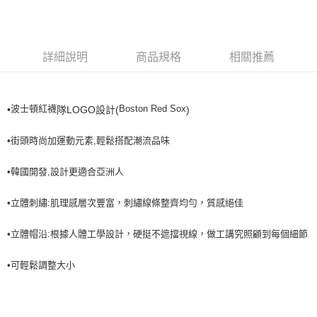
全家取貨<不支援離島取退>
每筆NT$60，滿NT$499(含以上)免運費
7-11取貨付款<未取貨列黑名單/不支援離島取退>
詳細說明
商品規格
相關推薦
每筆NT$60，滿NT$499(含以上)免運費
7-11取貨<不支援離島取退>
波士頓紅襪
Boston Red Sox
•
隊LOGO設計(
)
每筆NT$60，滿NT$499(含以上)免運費
宅配滿699免運
•街頭時尚加運動元素,輕鬆搭配潮流品味
每筆NT$80，滿NT$699(含以上)免運費
•韓國開發,設計更適合亞洲人
•立體刺繡:肌理感層次豐富，刺繡線條整齊均勻，質感絕佳
•立體帽沿:根據人體工學設計，硬挺不遮擋視線，做工講究照顧到每個細節
•可輕鬆調整大小