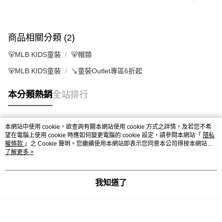
商品相關分類 (2)
🐻MLB KIDS童裝
🐻帽類
🐻MLB KIDS童裝
↘️童裝Outlet專區6折起
本分類熱銷
全站排行
本網站中使用 cookie，欲查詢有關本網站使用 cookie 方式之詳情，及若您不希
熱門標籤
望在電腦上使用 cookie 時應如何變更電腦的 cookie 設定，請參閱本網站「
隱私
權條款
」之 Cookie 聲明。您繼續使用本網站即表示您同意本公司得按本網站使
用條款之 Cookie 聲明使用 cookie。
了解更多 >
我知道了