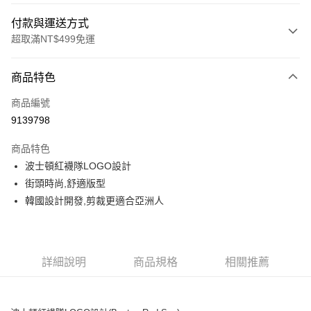
付款與運送方式
超取滿NT$499免運
付款方式
商品特色
信用卡一次付款
商品編號
超商取貨付款
9139798
LINE Pay
商品特色
Apple Pay
波士頓紅襪隊LOGO設計
街頭時尚,舒適版型
街口支付
韓國設計開發,剪裁更適合亞洲人
悠遊付
運送方式
詳細說明
商品規格
相關推薦
全家取貨付款<未取貨列黑名單/不支援離島取退>
每筆NT$60，滿NT$499(含以上)免運費