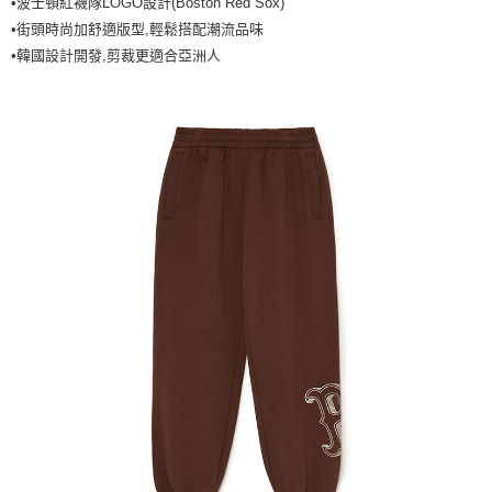
•波士頓紅襪隊LOGO設計(Boston Red Sox)
全家取貨<不支援離島取退>
•街頭時尚加舒適版型,輕鬆搭配潮流品味
每筆NT$60，滿NT$499(含以上)免運費
•韓國設計開發,剪裁更適合亞洲人
7-11取貨付款<未取貨列黑名單/不支援離島取退>
每筆NT$60，滿NT$499(含以上)免運費
7-11取貨<不支援離島取退>
每筆NT$60，滿NT$499(含以上)免運費
宅配滿699免運
每筆NT$80，滿NT$699(含以上)免運費