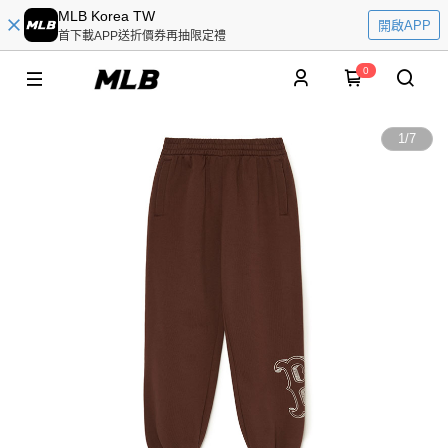
MLB Korea TW
開啟APP
首下載APP送折價券再抽限定禮
0
1
/
7