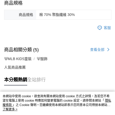
商品規格
商品規格
棉 70% 聚酯纖維 30%
客服
商品相關分類 (5)
查看全部
🐻MLB KIDS童裝
🐻服飾
人氣商品推薦
本分類熱銷
全站排行
本網站中使用 cookie，欲查詢有關本網站使用 cookie 方式之詳情，及若您不希
熱門標籤
望在電腦上使用 cookie 時應如何變更電腦的 cookie 設定，請參閱本網站「
隱私
權條款
」之 Cookie 聲明。您繼續使用本網站即表示您同意本公司得按本網站使
用條款之 Cookie 聲明使用 cookie。
了解更多 >