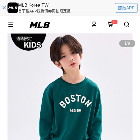
MLB Korea TW
開啟APP
首下載APP送折價券再抽限定禮
0
1
/
9