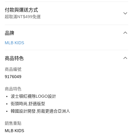
付款與運送方式
超取滿NT$499免運
付款方式
品牌
信用卡一次付款
MLB KIDS
超商取貨付款
商品特色
LINE Pay
商品編號
Apple Pay
9176049
街口支付
商品特色
悠遊付
波士頓紅襪隊LOGO設計
街頭時尚,舒適版型
運送方式
韓國設計開發,剪裁更適合亞洲人
全家取貨付款<未取貨列黑名單/不支援離島取退>
銷售重點
每筆NT$60，滿NT$499(含以上)免運費
MLB KIDS