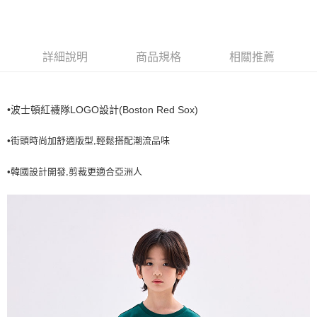
全家取貨<不支援離島取退>
每筆NT$60，滿NT$499(含以上)免運費
7-11取貨付款<未取貨列黑名單/不支援離島取退>
詳細說明
商品規格
相關推薦
每筆NT$60，滿NT$499(含以上)免運費
7-11取貨<不支援離島取退>
•波士頓紅襪隊LOGO設計(Boston Red Sox)
每筆NT$60，滿NT$499(含以上)免運費
宅配滿699免運
•街頭時尚加舒適版型,輕鬆搭配潮流品味
每筆NT$80，滿NT$699(含以上)免運費
•韓國設計開發,剪裁更適合亞洲人