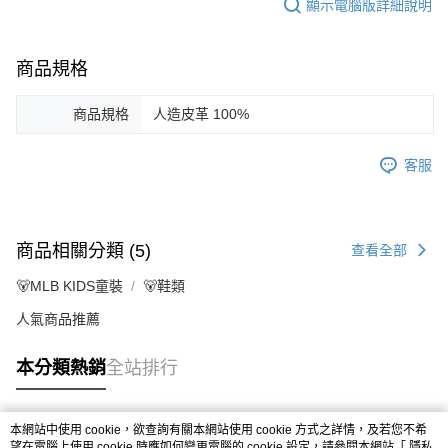
顯示電腦版詳細說明
商品規格
商品規格
人造皮革 100%
客服
商品相關分類 (5)
查看全部
🐻MLB KIDS童裝
🐻鞋類
人氣商品推薦
本分類熱銷
全站排行
本網站中使用 cookie，欲查詢有關本網站使用 cookie 方式之詳情，及若您不希
熱門標籤
望在電腦上使用 cookie 時應如何變更電腦的 cookie 設定，請參閱本網站「
隱私