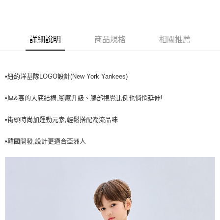
全家取貨<不支援離島取退>
每筆NT$60，滿NT$499(含以上)免運費
7-11取貨付款<未取貨列黑名單/不支援離島取退>
詳細說明
商品規格
相關推薦
每筆NT$60，滿NT$499(含以上)免運費
7-11取貨<不支援離島取退>
•紐約洋基隊LOGO設計(New York Yankees)
每筆NT$60，滿NT$499(含以上)免運費
宅配滿699免運
•厚&高的大底結構,腳感升級、腿部視覺比例也悄悄延伸!
每筆NT$80，滿NT$699(含以上)免運費
•街頭時尚加運動元素,輕鬆搭配潮流品味
•韓國開發,設計更適合亞洲人