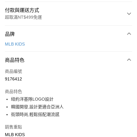
付款與運送方式
超取滿NT$499免運
付款方式
品牌
信用卡一次付款
MLB KIDS
超商取貨付款
商品特色
LINE Pay
商品編號
Apple Pay
9176412
街口支付
商品特色
悠遊付
紐約洋基隊LOGO設計
韓國開發,設計更適合亞洲人
運送方式
街頭時尚,輕鬆搭配潮流感
全家取貨付款<未取貨列黑名單/不支援離島取退>
銷售重點
每筆NT$60，滿NT$499(含以上)免運費
MLB KIDS