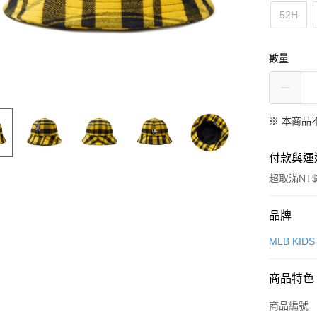
52H
數量
※ 本商品
付款與運
超取滿NT$
付款方式
品牌
信用卡一
MLB KIDS
超商取貨
商品特色
LINE Pay
商品編號