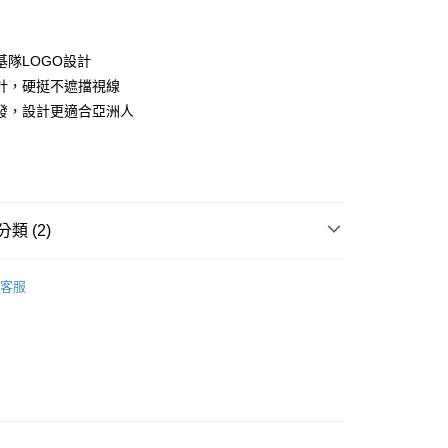
基隊LOGO設計
計，硬挺不遮擋視線
發，設計更適合亞洲人
款<未取貨列黑名單/不支援離島取退>
0，滿NT$499(含以上)免運費
類 (2)
不支援離島取退>
IDS童裝
🐻帽類
0，滿NT$499(含以上)免運費
客服
IDS童裝
↘️童裝Outlet專區6折起
貨付款<未取貨列黑名單/不支援離島取退>
0，滿NT$499(含以上)免運費
貨<不支援離島取退>
0，滿NT$499(含以上)免運費
9免運