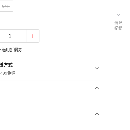
54H
清除
紀錄
不適用折價券
送方式
499免運
次付款
付款