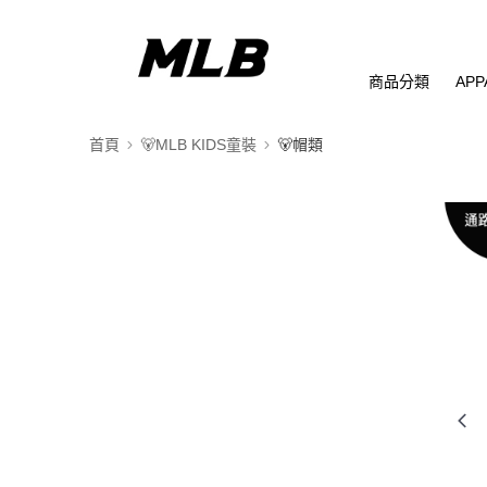
商品分類
APP
首頁
🐻MLB KIDS童裝
🐻帽類