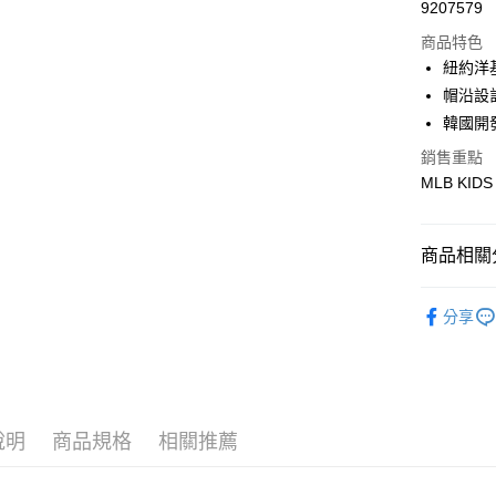
Apple Pay
9207579
商品特色
街口支付
紐約洋
悠遊付
帽沿設
韓國開
銷售重點
運送方式
MLB KIDS
全家取貨付
每筆NT$6
商品相關分
全家取貨<
🐻MLB K
每筆NT$6
分享
🐻MLB K
7-11取
每筆NT$6
7-11取
說明
商品規格
相關推薦
每筆NT$6
宅配滿69