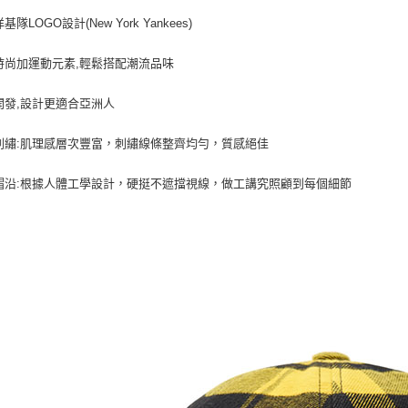
每筆NT$8
基隊LOGO設計(New York Yankees)
時尚加運動元素,輕鬆搭配潮流品味
開發,設計更適合亞洲人
刺繡:肌理感層次豐富，刺繡線條整齊均勻，質感絕佳
帽沿:根據人體工學設計，硬挺不遮擋視線，做工講究照顧到每個細節