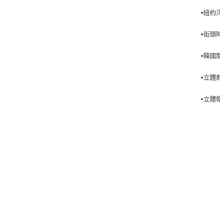
•紐約洋
•街頭
•韓國
•立體
•立體