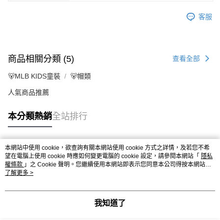
客服
商品相關分類 (5)
查看全部
🐻MLB KIDS童裝
🐻帽類
人氣商品推薦
本分類熱銷
全站排行
本網站中使用 cookie，欲查詢有關本網站使用 cookie 方式之詳情，及若您不希
熱門標籤
望在電腦上使用 cookie 時應如何變更電腦的 cookie 設定，請參閱本網站「
隱私
權條款
」之 Cookie 聲明。您繼續使用本網站即表示您同意本公司得按本網站使
用條款之 Cookie 聲明使用 cookie。
了解更多 >
我知道了