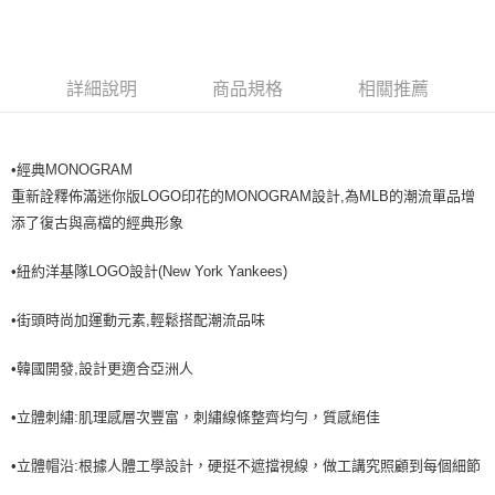
全家取貨<不支援離島取退>
每筆NT$60，滿NT$499(含以上)免運費
7-11取貨付款<未取貨列黑名單/不支援離島取退>
詳細說明
商品規格
相關推薦
每筆NT$60，滿NT$499(含以上)免運費
7-11取貨<不支援離島取退>
•經典MONOGRAM
每筆NT$60，滿NT$499(含以上)免運費
重新詮釋佈滿迷你版LOGO印花的MONOGRAM設計,為MLB的潮流單品增
宅配滿699免運
添了復古與高檔的經典形象
每筆NT$80，滿NT$699(含以上)免運費
•紐約洋基隊LOGO設計(New York Yankees)
•街頭時尚加運動元素,輕鬆搭配潮流品味
•韓國開發,設計更適合亞洲人
•立體刺繡:肌理感層次豐富，刺繡線條整齊均勻，質感絕佳
•立體帽沿:根據人體工學設計，硬挺不遮擋視線，做工講究照顧到每個細節