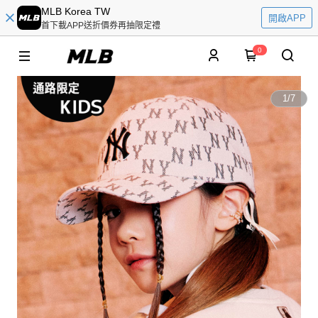
MLB Korea TW
開啟APP
首下載APP送折價券再抽限定禮
0
1
/
7