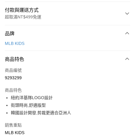
付款與運送方式
超取滿NT$499免運
付款方式
品牌
信用卡一次付款
MLB KIDS
超商取貨付款
商品特色
LINE Pay
商品編號
Apple Pay
9293299
街口支付
商品特色
悠遊付
紐約洋基隊LOGO設計
街頭時尚,舒適版型
運送方式
韓國設計開發,剪裁更適合亞洲人
全家取貨付款<未取貨列黑名單/不支援離島取退>
銷售重點
每筆NT$60，滿NT$499(含以上)免運費
MLB KIDS