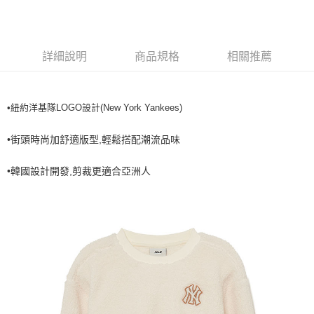
全家取貨<不支援離島取退>
每筆NT$60，滿NT$499(含以上)免運費
7-11取貨付款<未取貨列黑名單/不支援離島取退>
詳細說明
商品規格
相關推薦
每筆NT$60，滿NT$499(含以上)免運費
7-11取貨<不支援離島取退>
•紐約洋基隊LOGO設計(New York Yankees)
每筆NT$60，滿NT$499(含以上)免運費
宅配滿699免運
•街頭時尚加舒適版型,輕鬆搭配潮流品味
每筆NT$80，滿NT$699(含以上)免運費
•韓國設計開發,剪裁更適合亞洲人