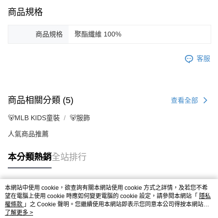
商品規格
商品規格
聚酯纖維 100%
客服
商品相關分類 (5)
查看全部
🐻MLB KIDS童裝
🐻服飾
人氣商品推薦
本分類熱銷
全站排行
本網站中使用 cookie，欲查詢有關本網站使用 cookie 方式之詳情，及若您不希
熱門標籤
望在電腦上使用 cookie 時應如何變更電腦的 cookie 設定，請參閱本網站「
隱私
權條款
」之 Cookie 聲明。您繼續使用本網站即表示您同意本公司得按本網站使
用條款之 Cookie 聲明使用 cookie。
了解更多 >