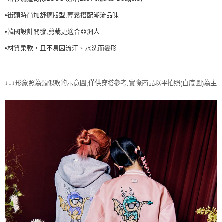
全家取貨<不支援離島取退>
•街頭時尚加舒適版型,輕鬆搭配潮流品味
每筆NT$60，滿NT$499(含以上)免運費
•韓國設計開發,剪裁更適合亞洲人
7-11取貨付款<未取貨列黑名單/不支援離島取退>
•材質柔軟，且不易因流汗、水洗而變形
每筆NT$60，滿NT$499(含以上)免運費
7-11取貨<不支援離島取退>
每筆NT$60，滿NT$499(含以上)免運費
↓↓↓形象照為類似款的示意圖
僅供穿搭參考
實際商品以平拍照
白底圖
為主
,
.
(
)
宅配滿699免運
每筆NT$80，滿NT$699(含以上)免運費