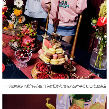
↓↓↓形象照為類似款的示意圖
僅供穿搭參考
實際商品以平拍照
白底圖
為主
,
.
(
)