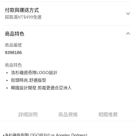
付款與運送方式
超取滿NT$499免運
付款方式
商品特色
信用卡一次付款
商品編號
超商取貨付款
9398186
LINE Pay
商品特色
Apple Pay
洛杉磯道奇隊LOGO設計
街頭時尚,舒適版型
街口支付
韓國設計開發,剪裁更適合亞洲人
悠遊付
運送方式
詳細說明
商品規格
相關推薦
全家取貨付款<未取貨列黑名單/不支援離島取退>
每筆NT$60，滿NT$499(含以上)免運費
•洛杉磯道奇隊LOGO設計(Los Angeles Dodgers)