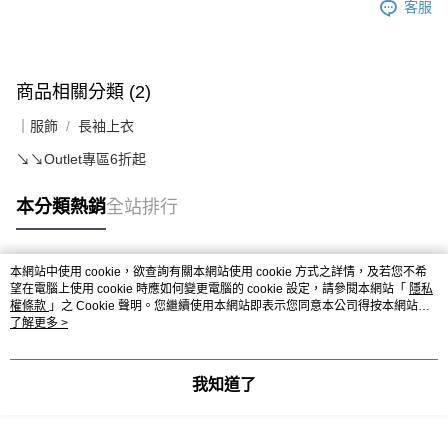
客服
商品相關分類 (2)
｜服飾
長袖上衣
↘️↘️Outlet專區6折起
本分類熱銷
全站排行
本網站中使用 cookie，欲查詢有關本網站使用 cookie 方式之詳情，及若您不希
熱門標籤
望在電腦上使用 cookie 時應如何變更電腦的 cookie 設定，請參閱本網站「
隱私
權條款
」之 Cookie 聲明。您繼續使用本網站即表示您同意本公司得按本網站使
用條款之 Cookie 聲明使用 cookie。
了解更多 >
我知道了