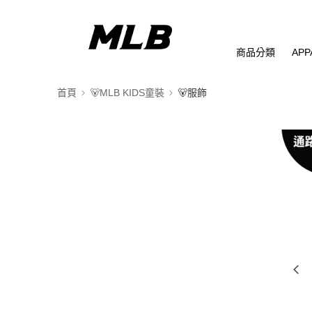
商品分類
APP
首頁
🐻MLB KIDS童裝
🐻服飾