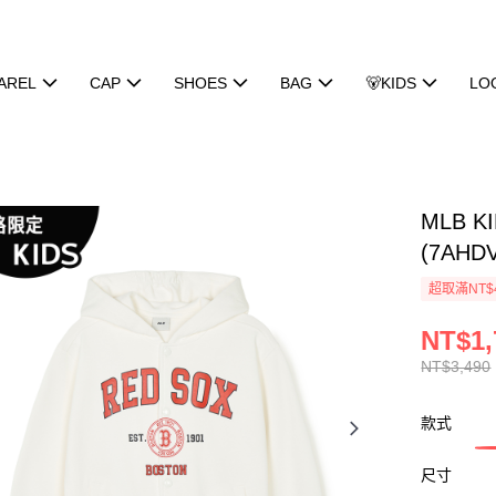
AREL
CAP
SHOES
BAG
🐻KIDS
LO
MLB K
(7AHDV
超取滿NT$
NT$1,
NT$3,490
款式
尺寸