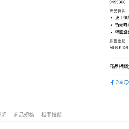
Apple Pay
9499306
商品特色
街口支付
波士頓
悠遊付
街頭時
韓國設
銷售重點
運送方式
MLB KIDS
全家取貨付
每筆NT$6
商品相關分
全家取貨<
🐻MLB K
每筆NT$6
分享
↘️↘️Out
7-11取
每筆NT$6
🐻MLB K
7-11取
說明
商品規格
相關推薦
每筆NT$6
宅配滿69