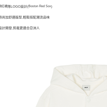
每筆NT$8
頓紅襪
Boston Red Sox
隊LOGO設計(
)
頭時尚加舒適版型,輕鬆搭配潮流品味
設計開發,剪裁更適合亞洲人