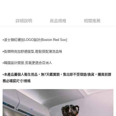
全家取貨<不支援離島取退>
每筆NT$60，滿NT$499(含以上)免運費
7-11取貨付款<未取貨列黑名單/不支援離島取退>
詳細說明
商品規格
相關推薦
每筆NT$60，滿NT$499(含以上)免運費
7-11取貨<不支援離島取退>
•波士頓紅襪
LOGO設計(Boston Red Sox)
隊
每筆NT$60，滿NT$499(含以上)免運費
宅配滿699免運
•街頭時尚加舒適版型,輕鬆搭配潮流品味
每筆NT$80，滿NT$699(含以上)免運費
•韓國設計開發,剪裁更適合亞洲人
•本產品屬個人衛生用品，無7天鑑賞期，售出即不受理退/換貨，購買前請
務必確認尺寸/規格