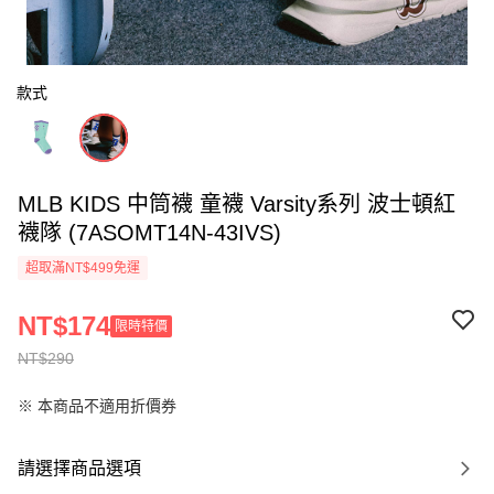
款式
MLB KIDS 中筒襪 童襪 Varsity系列 波士頓紅
襪隊 (7ASOMT14N-43IVS)
超取滿NT$499免運
NT$174
限時特價
NT$290
※ 本商品不適用折價券
請選擇商品選項