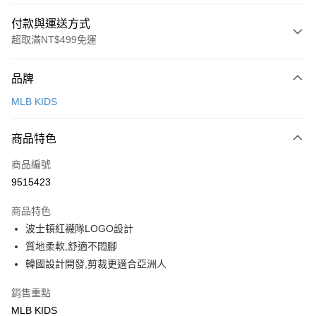
付款與運送方式
超取滿NT$499免運
付款方式
品牌
信用卡一次付款
MLB KIDS
超商取貨付款
商品特色
LINE Pay
商品編號
Apple Pay
9515423
街口支付
商品特色
悠遊付
波士頓紅襪隊LOGO設計
質地柔軟,舒適不悶腳
運送方式
韓國設計開發,剪裁更適合亞洲人
全家取貨付款<未取貨列黑名單/不支援離島取退>
銷售重點
每筆NT$60，滿NT$499(含以上)免運費
MLB KIDS