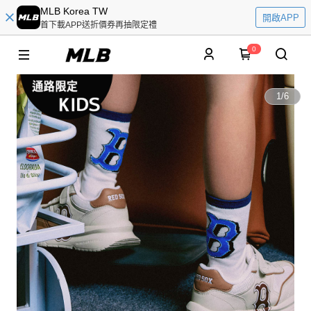
MLB Korea TW
開啟APP
首下載APP送折價券再抽限定禮
0
1
/
6