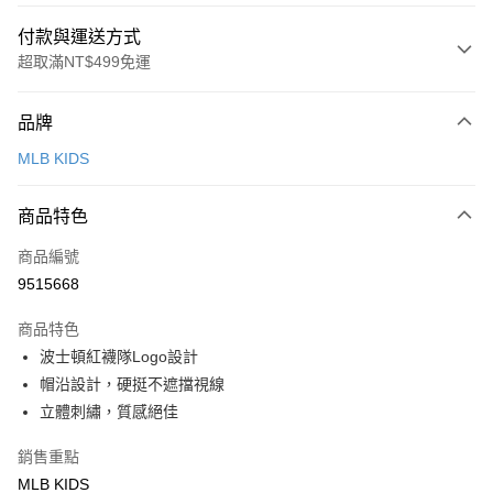
付款與運送方式
超取滿NT$499免運
付款方式
品牌
信用卡一次付款
MLB KIDS
超商取貨付款
商品特色
LINE Pay
商品編號
Apple Pay
9515668
街口支付
商品特色
悠遊付
波士頓紅襪隊Logo設計
帽沿設計，硬挺不遮擋視線
運送方式
立體刺繡，質感絕佳
全家取貨付款<未取貨列黑名單/不支援離島取退>
銷售重點
每筆NT$60，滿NT$499(含以上)免運費
MLB KIDS