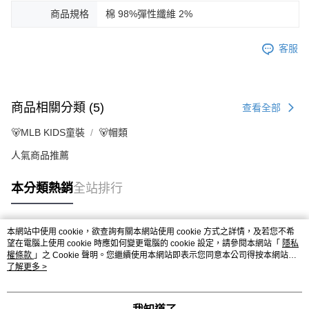
商品規格
棉 98%彈性纖維 2%
客服
商品相關分類 (5)
查看全部
🐻MLB KIDS童裝
🐻帽類
人氣商品推薦
本分類熱銷
全站排行
本網站中使用 cookie，欲查詢有關本網站使用 cookie 方式之詳情，及若您不希
熱門標籤
望在電腦上使用 cookie 時應如何變更電腦的 cookie 設定，請參閱本網站「
隱私
權條款
」之 Cookie 聲明。您繼續使用本網站即表示您同意本公司得按本網站使
用條款之 Cookie 聲明使用 cookie。
了解更多 >