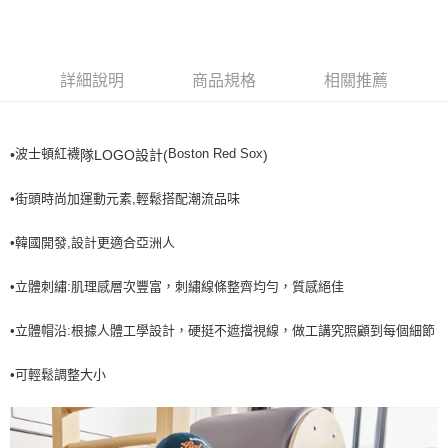
全家取貨<不支援離島取退>
每筆NT$60，滿NT$499(含以上)免運費
7-11取貨付款<未取貨列黑名單/不支援離島取退>
詳細說明
商品規格
相關推薦
每筆NT$60，滿NT$499(含以上)免運費
7-11取貨<不支援離島取退>
波士頓紅襪
Boston Red Sox
•
隊LOGO設計(
)
每筆NT$60，滿NT$499(含以上)免運費
宅配滿699免運
•街頭時尚加運動元素,輕鬆搭配潮流品味
每筆NT$80，滿NT$699(含以上)免運費
•韓國開發,設計更適合亞洲人
•立體刺繡:肌理感層次豐富，刺繡線條整齊均勻，質感絕佳
•立體帽沿:根據人體工學設計，硬挺不遮擋視線，做工講究照顧到每個細節
•可輕鬆調整大小